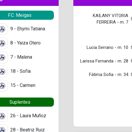
F.C. Meigas
KAILANY VITORIA
FERREIRA - m. 7
9 - Ehymi Tatiana
8 - Yaiza Otero
Lucia Serrano - m. 10
7 - Malena
Larissa Fernanda - m. 28
18 - Sofía
Fátima Sofia - m. 34
15 - Carmen
Suplentes
26 - Laura Muñoz
28 - Beatriz Ruiz