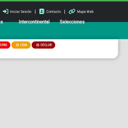
|
|
Iniciar Sesión
Contacto
Mapa Web
ns
Intercontinental
Selecciones
OPAS
CESA
CECLUB