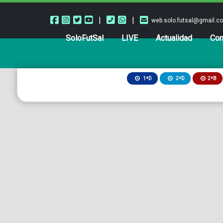
|
|
web.solo.futsal@gmail.c
SoloFutSal
LIVE
Actualidad
Com
2ªB
1ªD
2ªD