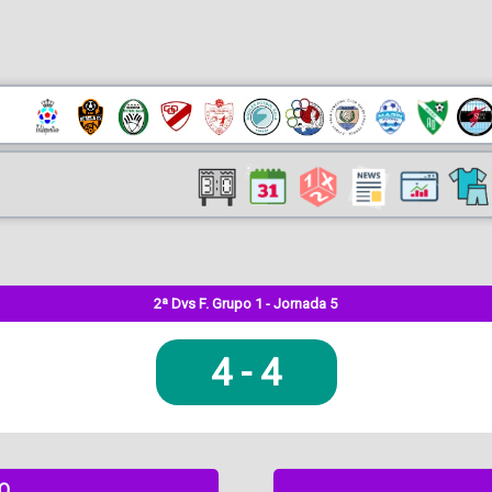
2ª Dvs F. Grupo 1 - Jornada 5
4
-
4
DO