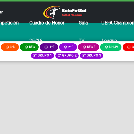
om
petición
Cuadro de Honor
Guía
UEFA Champio
25/26
TV
League
3ªD
REG
2ªF
REG F
DH JV
C
1ªF
2ª GRUPO 1
2ª GRUPO 2
2ª GRUPO 3