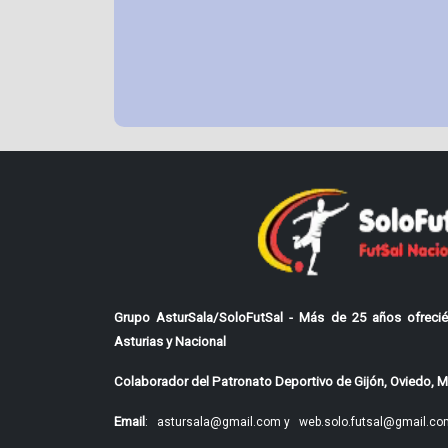
Grupo AsturSala/SoloFutSal - Más de 25 años ofrecié
Asturias y Nacional
Colaborador del Patronato Deportivo de Gijón, Oviedo, Mi
Email
:
astursala@gmail.com y
web.solo.futsal@gmail.co