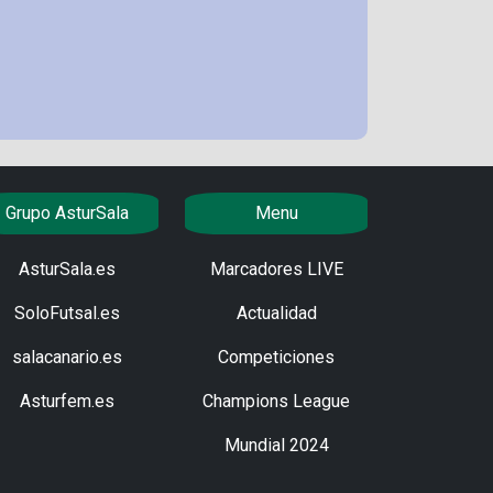
Grupo AsturSala
Menu
AsturSala.es
Marcadores LIVE
SoloFutsal.es
Actualidad
salacanario.es
Competiciones
Asturfem.es
Champions League
Mundial 2024