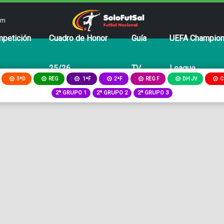
om
petición
Cuadro de Honor
Guía
UEFA Champio
25/26
TV
League
3ªD
REG
2ªF
REG F
DH JV
C
1ªF
2ª GRUPO 1
2ª GRUPO 2
2ª GRUPO 3