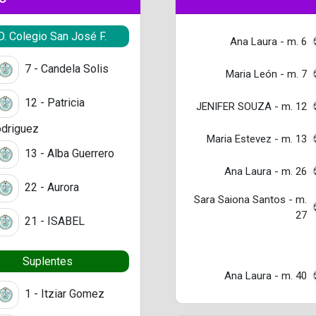
D. Colegio San José F.
Ana Laura - m. 6
7 - Candela Solis
Maria León - m. 7
12 - Patricia
JENIFER SOUZA - m. 12
driguez
Maria Estevez - m. 13
13 - Alba Guerrero
Ana Laura - m. 26
22 - Aurora
Sara Saiona Santos - m.
27
21 - ISABEL
Suplentes
Ana Laura - m. 40
1 - Itziar Gomez