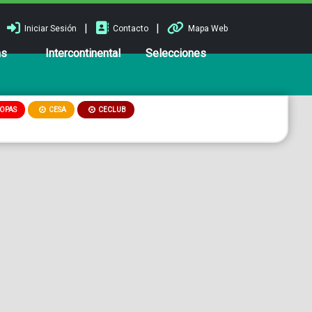
|
|
Iniciar Sesión
Contacto
Mapa Web
ns
Intercontinental
Selecciones
OPAS
CESA
CECLUB