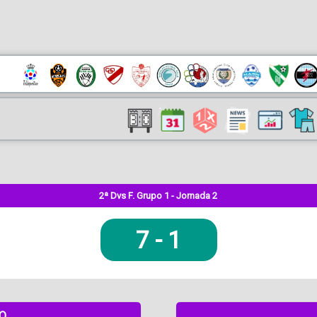
2ª Dvs F. Grupo 1 - Jornada 2
7
-
1
DO