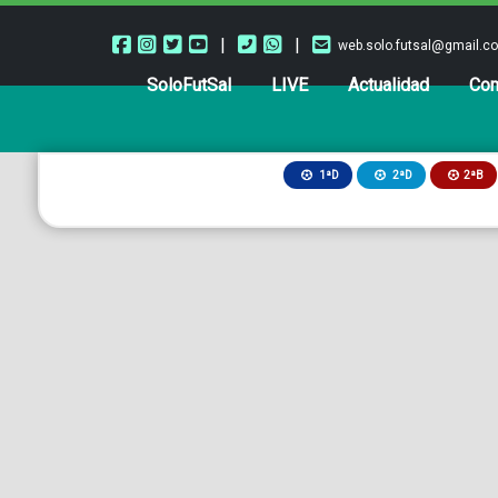
|
|
web.solo.futsal@gmail.c
SoloFutSal
LIVE
Actualidad
Com
2ªB
1ªD
2ªD