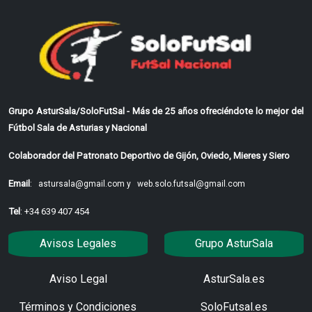
Grupo AsturSala/SoloFutSal - Más de 25 años ofreciéndote lo mejor del
Fútbol Sala de Asturias y Nacional
Colaborador del Patronato Deportivo de Gijón, Oviedo, Mieres y Siero
Email
:
astursala@gmail.com y
web.solo.futsal@gmail.com
Tel
: +34 639 407 454
Avisos Legales
Grupo AsturSala
Aviso Legal
AsturSala.es
Términos y Condiciones
SoloFutsal.es