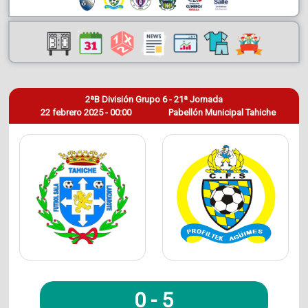
2ªB División Grupo 6 - 21ª Jornada
22 febrero 2025 - 00:00
Pabellón Municipal Tahiche
0
-
5