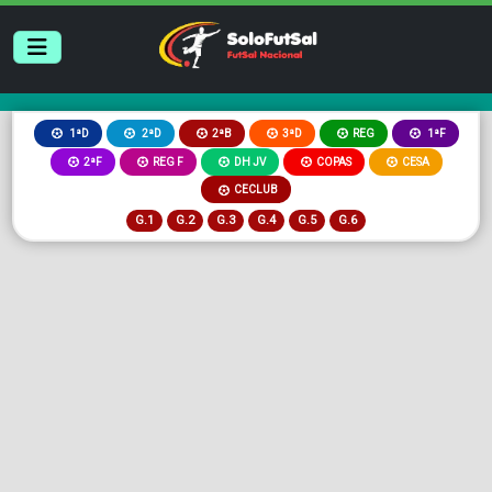
2ªB
3ªD
REG
1ªD
2ªD
1ªF
2ªF
REG F
DH JV
COPAS
CESA
CECLUB
G.1
G.2
G.3
G.4
G.5
G.6