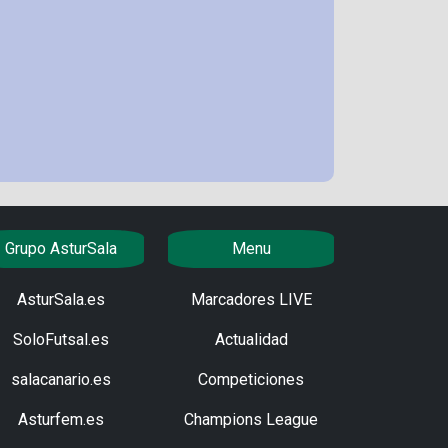
Grupo AsturSala
Menu
AsturSala.es
Marcadores LIVE
SoloFutsal.es
Actualidad
salacanario.es
Competiciones
Asturfem.es
Champions League