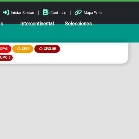
|
|
Iniciar Sesión
Contacto
Mapa Web
ns
Intercontinental
Selecciones
OPAS
CESA
CECLUB
RUPO 6