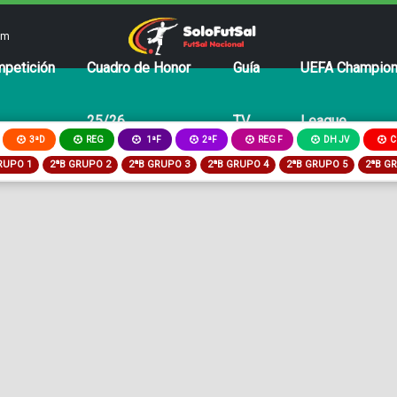
om
petición
Cuadro de Honor
Guía
UEFA Champio
25/26
TV
League
3ªD
REG
2ªF
REG F
DH JV
C
1ªF
RUPO 1
2ªB GRUPO 2
2ªB GRUPO 3
2ªB GRUPO 4
2ªB GRUPO 5
2ªB G