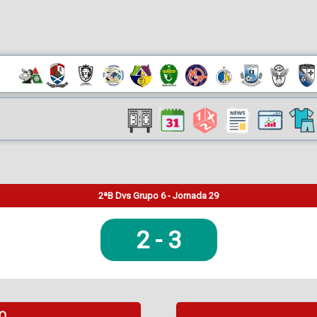
2ªB Dvs Grupo 6 - Jornada 29
2
-
3
DO