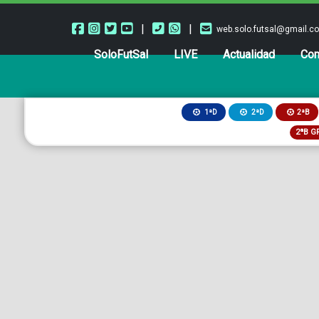
|
|
web.solo.futsal@gmail.c
SoloFutSal
LIVE
Actualidad
Com
2ªB
1ªD
2ªD
2ªB G