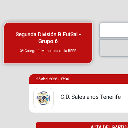
Segunda División B FutSal -
Grupo 6
3ª Categoría Masculina de la RFEF
25 abril 2026 - 17:30
C.D. Salesianos Tenerife
ACTA DEL PARTI