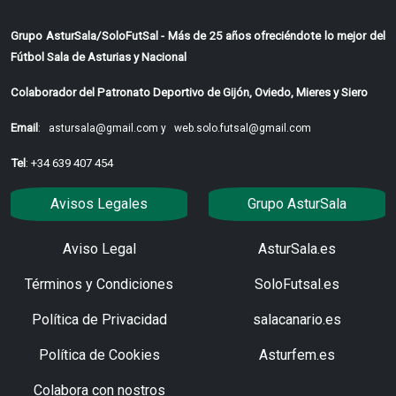
Grupo AsturSala/SoloFutSal - Más de 25 años ofreciéndote lo mejor del
Fútbol Sala de Asturias y Nacional
Colaborador del Patronato Deportivo de Gijón, Oviedo, Mieres y Siero
Email
:
astursala@gmail.com y
web.solo.futsal@gmail.com
Tel
: +34 639 407 454
Avisos Legales
Grupo AsturSala
Aviso Legal
AsturSala.es
Términos y Condiciones
SoloFutsal.es
Política de Privacidad
salacanario.es
Política de Cookies
Asturfem.es
Colabora con nostros