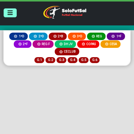
2ªB
3ªD
REG
1ªD
2ªD
1ªF
2ªF
REG F
DH JV
COPAS
CESA
CECLUB
G.1
G.2
G.3
G.4
G.5
G.6