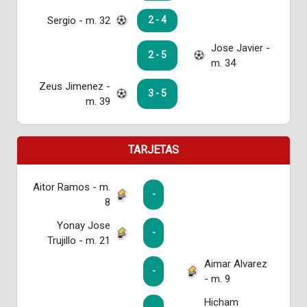
Sergio - m. 32
2 - 4
Jose Javier -
2 - 5
m. 34
Zeus Jimenez -
3 - 5
m. 39
TARJETAS
Aitor Ramos - m.
-
8
Yonay Jose
-
Trujillo - m. 21
Aimar Alvarez
-
- m. 9
Hicham