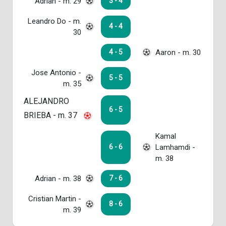
Adrian - m. 29
3 - 4
Leandro Do - m.
4 - 4
30
Aaron - m. 30
4 - 5
Jose Antonio -
5 - 5
m. 35
ALEJANDRO
6 - 5
BRIEBA - m. 37
Kamal
Lamhamdi -
6 - 6
m. 38
Adrian - m. 38
7 - 6
Cristian Martin -
8 - 6
m. 39