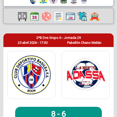
2ªB Dvs Grupo 6 - Jornada 29
25 abril 2026 - 17:30
Pabellón Chano Melián
8
-
6