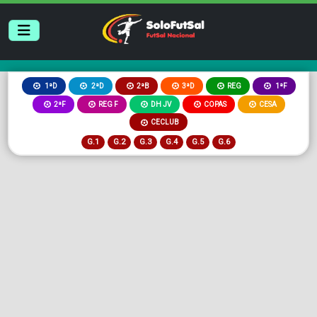
2ªB
3ªD
REG
1ªD
2ªD
1ªF
2ªF
REG F
DH JV
COPAS
CESA
CECLUB
G.1
G.2
G.3
G.4
G.5
G.6