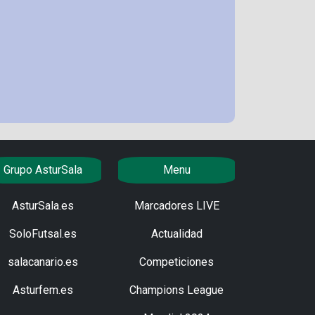
Grupo AsturSala
Menu
AsturSala.es
Marcadores LIVE
SoloFutsal.es
Actualidad
salacanario.es
Competiciones
Asturfem.es
Champions League