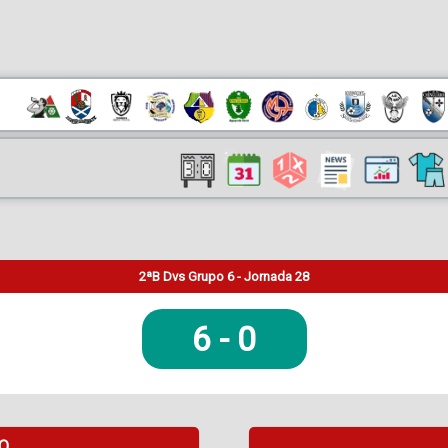
2ªB Dvs Grupo 6 - Jornada 28
6
-
0
DO