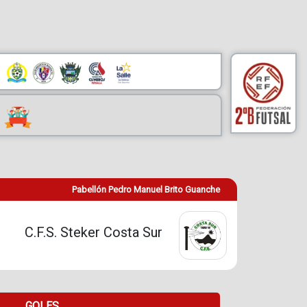
Pabellón Pedro Manuel Brito Guanche
C.F.S. Steker Costa Sur
GOLES