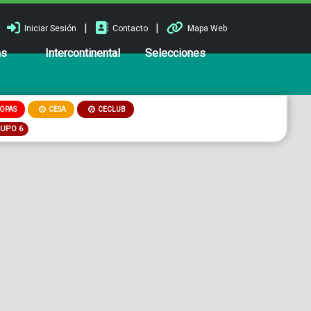
|
|
Iniciar Sesión
Contacto
Mapa Web
ns
Intercontinental
Selecciones
OPAS
CESA
CECLUB
RUPO 6