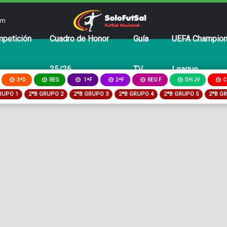
om
petición
Cuadro de Honor
Guía
UEFA Champio
25/26
TV
League
3ªD
REG
2ªF
REG F
DH JV
C
1ªF
RUPO 1
2ªB GRUPO 2
2ªB GRUPO 3
2ªB GRUPO 4
2ªB GRUPO 5
2ªB G