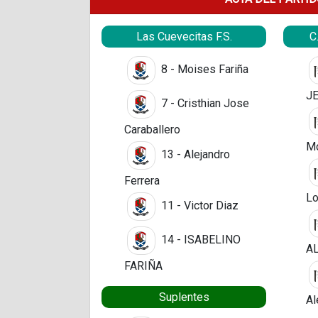
Las Cuevecitas F.S.
C
8 - Moises Fariña
J
7 - Cristhian Jose
Caraballero
Mo
13 - Alejandro
Ferrera
Lo
11 - Victor Diaz
14 - ISABELINO
A
FARIÑA
Suplentes
Al