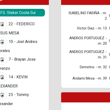
.F.S. Steker Costa Sur
ISABELINO FARIÑA - m.
2
22 - FEDERICO
Victor Diaz - m. 13
ESUS MESA
ANDROS PORTUGUEZ -
10 - Joel Andres
m. 20
rales
ANDROS PORTUGUEZ -
m. 31
7 - Brayan Jose
Demetrio - m. 32
renzo
14 - KEVIN
Aridami Mesa - m. 39
LEXANDER
25 - Tommy
exander