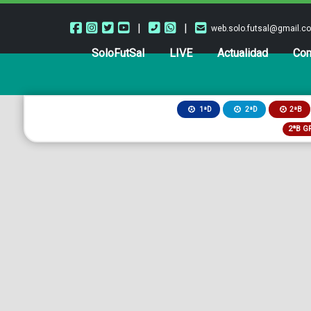
|
|
web.solo.futsal@gmail.c
SoloFutSal
LIVE
Actualidad
Com
2ªB
1ªD
2ªD
2ªB G