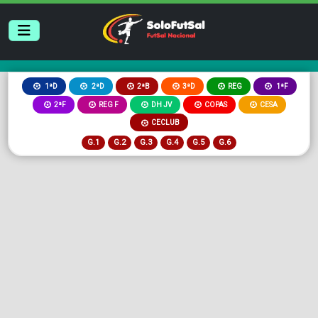
2ªB
3ªD
REG
1ªD
2ªD
1ªF
2ªF
REG F
DH JV
COPAS
CESA
CECLUB
G.1
G.2
G.3
G.4
G.5
G.6