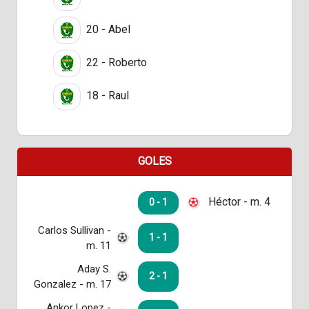
20 - Abel
22 - Roberto
18 - Raul
GOLES
Héctor - m. 4
0 - 1
Carlos Sullivan -
1 - 1
m. 11
Aday S.
2 - 1
Gonzalez - m. 17
Ankor Lopez -