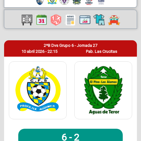
2ªB Dvs Grupo 6 - Jornada 27
10 abril 2026 - 22:15
Pab. Las Crucitas
6
-
2