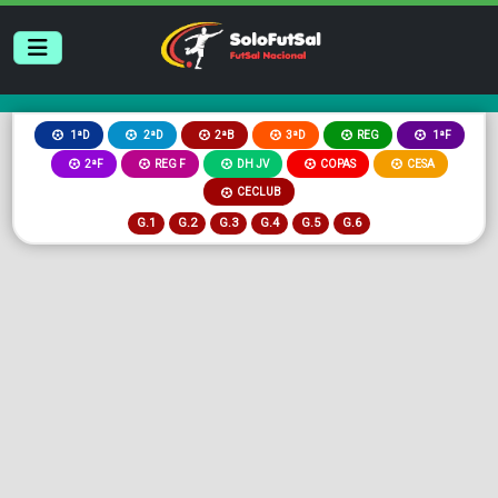
2ªB
3ªD
REG
1ªD
2ªD
1ªF
2ªF
REG F
DH JV
COPAS
CESA
CECLUB
G.1
G.2
G.3
G.4
G.5
G.6