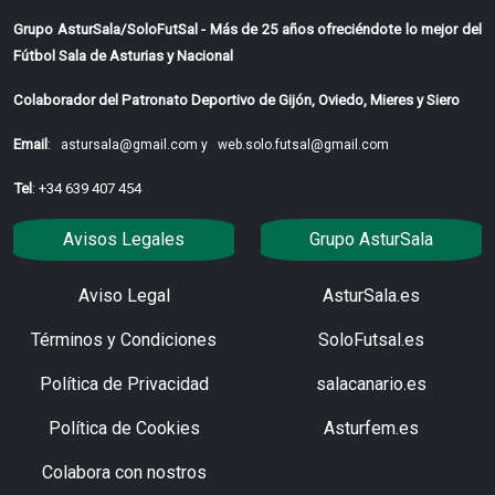
Grupo AsturSala/SoloFutSal - Más de 25 años ofreciéndote lo mejor del
Fútbol Sala de Asturias y Nacional
Colaborador del Patronato Deportivo de Gijón, Oviedo, Mieres y Siero
Email
:
astursala@gmail.com y
web.solo.futsal@gmail.com
Tel
: +34 639 407 454
Avisos Legales
Grupo AsturSala
Aviso Legal
AsturSala.es
Términos y Condiciones
SoloFutsal.es
Política de Privacidad
salacanario.es
Política de Cookies
Asturfem.es
Colabora con nostros