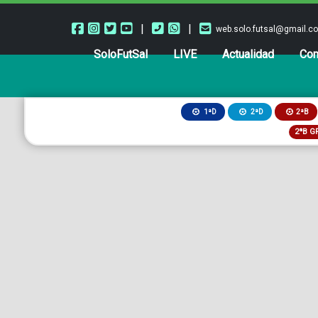
|
|
web.solo.futsal@gmail.c
SoloFutSal
LIVE
Actualidad
Com
2ªB
1ªD
2ªD
2ªB G