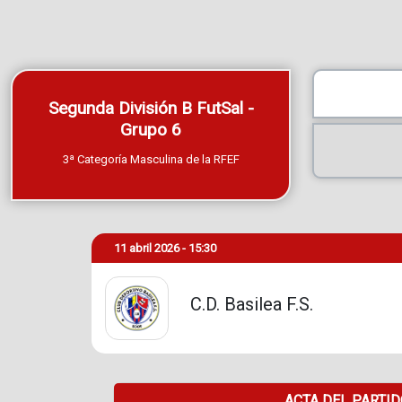
Segunda División B FutSal -
Grupo 6
3ª Categoría Masculina de la RFEF
11 abril 2026 - 15:30
C.D. Basilea F.S.
ACTA DEL PARTI