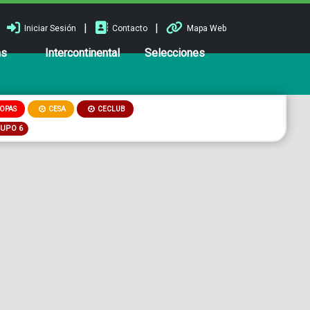
|
|
Iniciar Sesión
Contacto
Mapa Web
ns
Intercontinental
Selecciones
OPAS
CESA
CECLUB
RUPO 6