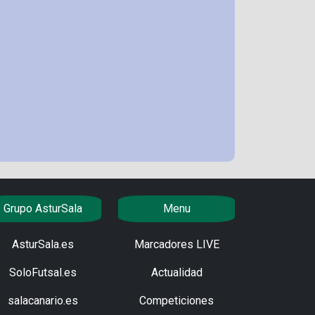
Grupo AsturSala
Menu
AsturSala.es
Marcadores LIVE
SoloFutsal.es
Actualidad
salacanario.es
Competiciones