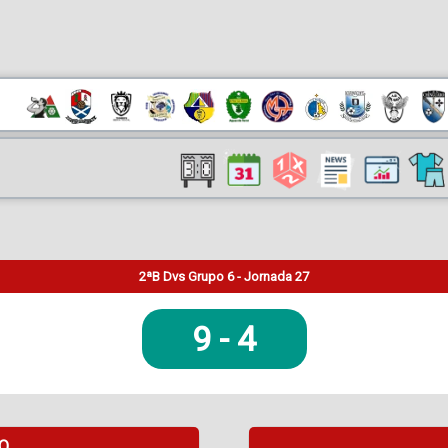
2ªB Dvs Grupo 6 - Jornada 27
9
-
4
DO