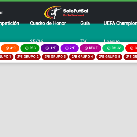
om
petición
Cuadro de Honor
Guía
UEFA Champio
25/26
TV
League
3ªD
REG
2ªF
REG F
DH JV
C
1ªF
RUPO 1
2ªB GRUPO 2
2ªB GRUPO 3
2ªB GRUPO 4
2ªB GRUPO 5
2ªB G