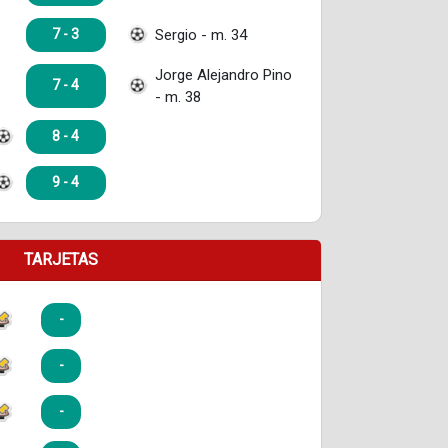
Sergio - m. 34
7 - 3
Jorge Alejandro Pino
7 - 4
- m. 38
8 - 4
9 - 4
TARJETAS
-
-
-