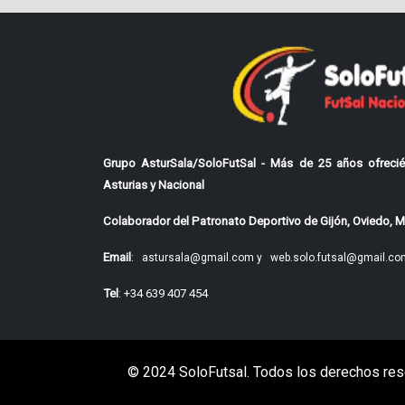
Grupo AsturSala/SoloFutSal - Más de 25 años ofrecié
Asturias y Nacional
Colaborador del Patronato Deportivo de Gijón, Oviedo, Mi
Email
:
astursala@gmail.com y
web.solo.futsal@gmail.co
Tel
: +34 639 407 454
© 2024 SoloFutsal. Todos los derechos res