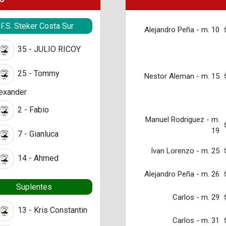
.F.S. Steker Costa Sur
Alejandro Peña - m. 10
35 - JULIO RICOY
25 - Tommy
Nestor Aleman - m. 15
exander
2 - Fabio
Manuel Rodriguez - m.
19
7 - Gianluca
Ivan Lorenzo - m. 25
14 - Ahmed
Alejandro Peña - m. 26
Suplentes
Carlos - m. 29
13 - Kris Constantin
Carlos - m. 31