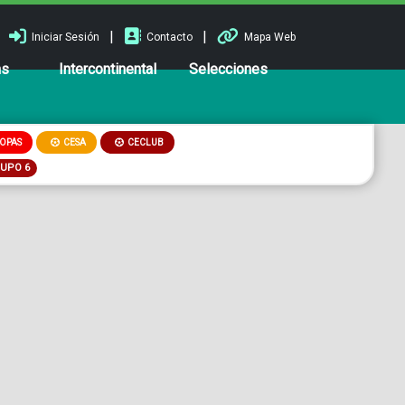
|
|
Iniciar Sesión
Contacto
Mapa Web
ns
Intercontinental
Selecciones
OPAS
CESA
CECLUB
RUPO 6