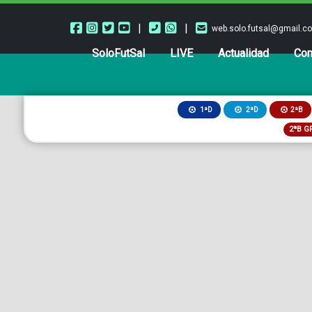
|
|
web.solo.futsal@gmail.c
SoloFutSal
LIVE
Actualidad
Com
2ªB
1ªD
2ªD
2ªB G