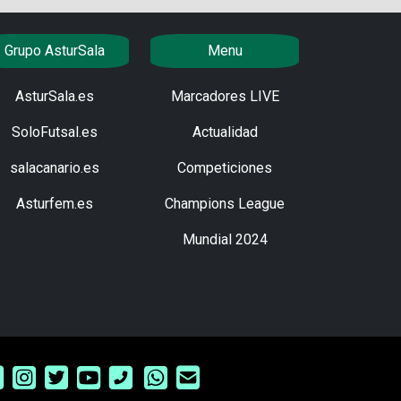
Grupo AsturSala
Menu
AsturSala.es
Marcadores LIVE
SoloFutsal.es
Actualidad
salacanario.es
Competiciones
Asturfem.es
Champions League
Mundial 2024