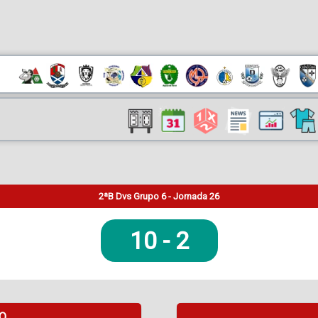
2ªB Dvs Grupo 6 - Jornada 26
10
-
2
DO