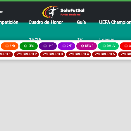
om
petición
Cuadro de Honor
Guía
UEFA Champio
25/26
TV
League
3ªD
REG
2ªF
REG F
DH JV
C
1ªF
RUPO 1
2ªB GRUPO 2
2ªB GRUPO 3
2ªB GRUPO 4
2ªB GRUPO 5
2ªB G