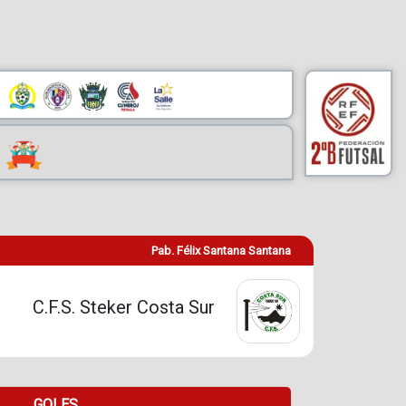
Pab. Félix Santana Santana
C.F.S. Steker Costa Sur
GOLES