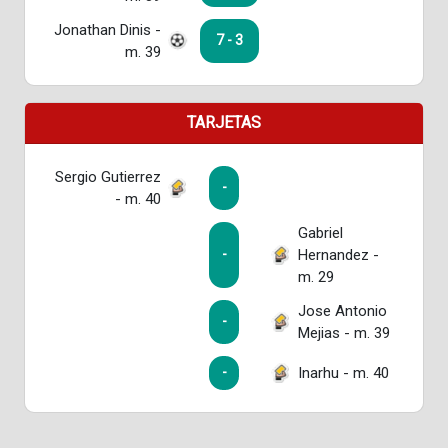
Jonathan Dinis -
7 - 3
m. 39
TARJETAS
Sergio Gutierrez
-
- m. 40
Gabriel
Hernandez -
-
m. 29
Jose Antonio
-
Mejias - m. 39
Inarhu - m. 40
-