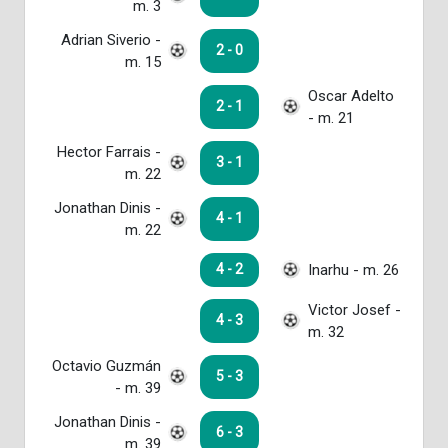
m. 3
Adrian Siverio -
2 - 0
m. 15
Oscar Adelto
2 - 1
- m. 21
Hector Farrais -
3 - 1
m. 22
Jonathan Dinis -
4 - 1
m. 22
Inarhu - m. 26
4 - 2
Victor Josef -
4 - 3
m. 32
Octavio Guzmán
5 - 3
- m. 39
Jonathan Dinis -
6 - 3
m. 39