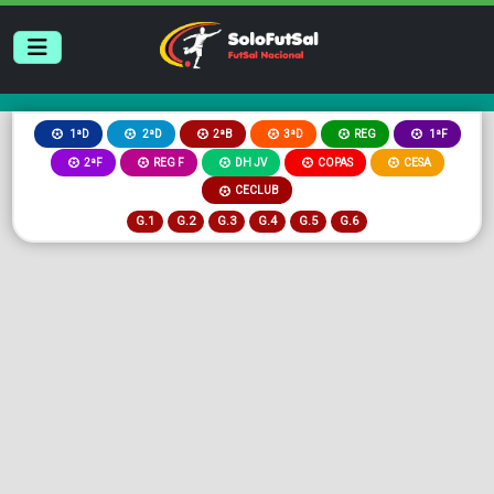
2ªB
3ªD
REG
1ªD
2ªD
1ªF
2ªF
REG F
DH JV
COPAS
CESA
CECLUB
G.1
G.2
G.3
G.4
G.5
G.6