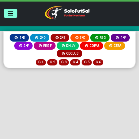
2ªB
3ªD
REG
1ªD
2ªD
1ªF
2ªF
REG F
DH JV
COPAS
CESA
CECLUB
G.1
G.2
G.3
G.4
G.5
G.6