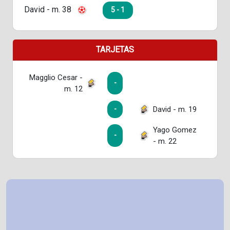
David - m. 38
5 - 1
TARJETAS
Magglio Cesar -
-
m. 12
David - m. 19
-
Yago Gomez
-
- m. 22