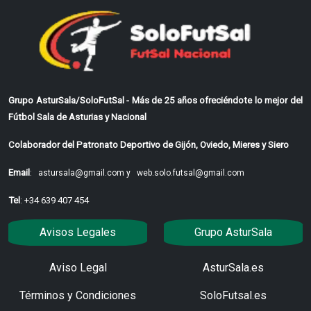
Grupo AsturSala/SoloFutSal - Más de 25 años ofreciéndote lo mejor del
Fútbol Sala de Asturias y Nacional
Colaborador del Patronato Deportivo de Gijón, Oviedo, Mieres y Siero
Email
:
astursala@gmail.com y
web.solo.futsal@gmail.com
Tel
: +34 639 407 454
Avisos Legales
Grupo AsturSala
Aviso Legal
AsturSala.es
Términos y Condiciones
SoloFutsal.es