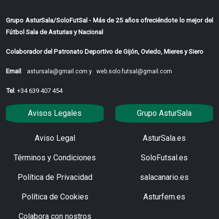
Grupo AsturSala/SoloFutSal - Más de 25 años ofreciéndote lo mejor del
Fútbol Sala de Asturias y Nacional
Colaborador del Patronato Deportivo de Gijón, Oviedo, Mieres y Siero
Email
:
astursala@gmail.com y
web.solo.futsal@gmail.com
Tel
: +34 639 407 454
Avisos Legales
Grupo AsturSala
Aviso Legal
AsturSala.es
Términos y Condiciones
SoloFutsal.es
Política de Privacidad
salacanario.es
Política de Cookies
Asturfem.es
Colabora con nostros