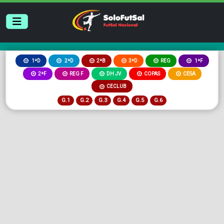
2ªB
3ªD
REG
1ªD
2ªD
1ªF
2ªF
REG F
DH JV
COPAS
CESA
CECLUB
G.1
G.2
G.3
G.4
G.5
G.6