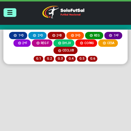
2ªB
3ªD
REG
1ªD
2ªD
1ªF
2ªF
REG F
DH JV
COPAS
CESA
CECLUB
G.1
G.2
G.3
G.4
G.5
G.6