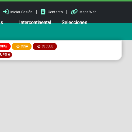
|
|
Iniciar Sesión
Contacto
Mapa Web
ns
Intercontinental
Selecciones
OPAS
CESA
CECLUB
RUPO 6