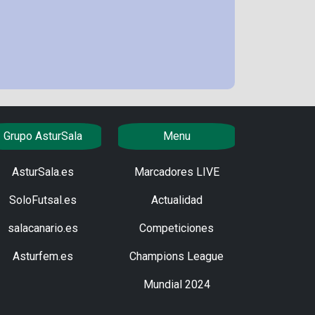
Grupo AsturSala
Menu
AsturSala.es
Marcadores LIVE
SoloFutsal.es
Actualidad
salacanario.es
Competiciones
Asturfem.es
Champions League
Mundial 2024