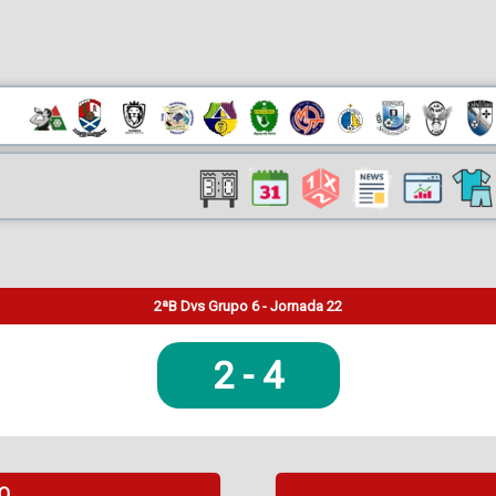
2ªB Dvs Grupo 6 - Jornada 22
2
-
4
DO