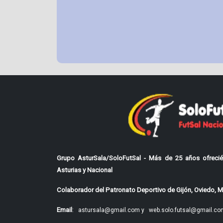
Grupo AsturSala/SoloFutSal - Más de 25 años ofrecié
Asturias y Nacional
Colaborador del Patronato Deportivo de Gijón, Oviedo, Mi
Email
:
astursala@gmail.com y
web.solo.futsal@gmail.co