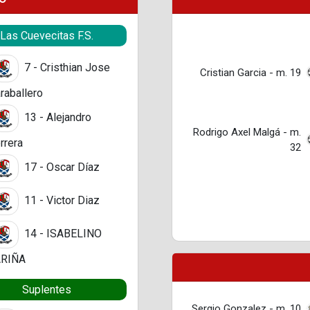
Las Cuevecitas F.S.
7 - Cristhian Jose
Cristian Garcia - m. 19
raballero
13 - Alejandro
Rodrigo Axel Malgá - m.
rrera
32
17 - Oscar Díaz
11 - Victor Diaz
14 - ISABELINO
ARIÑA
Suplentes
Sergio Gonzalez - m. 10