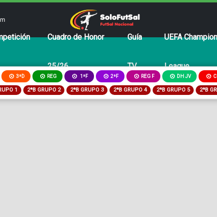
om
petición
Cuadro de Honor
Guía
UEFA Champio
25/26
TV
League
3ªD
REG
2ªF
REG F
DH JV
C
1ªF
RUPO 1
2ªB GRUPO 2
2ªB GRUPO 3
2ªB GRUPO 4
2ªB GRUPO 5
2ªB G