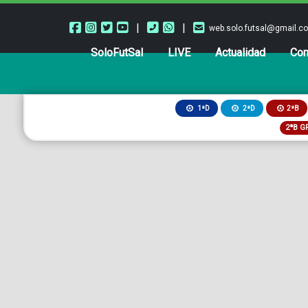
|
|
web.solo.futsal@gmail.c
SoloFutSal
LIVE
Actualidad
Com
2ªB
1ªD
2ªD
2ªB G