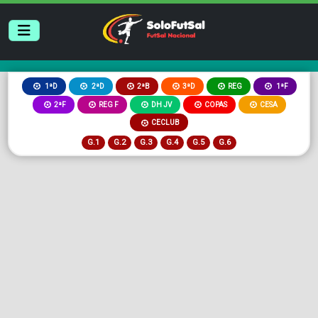
2ªB
3ªD
REG
1ªD
2ªD
1ªF
2ªF
REG F
DH JV
COPAS
CESA
CECLUB
G.1
G.2
G.3
G.4
G.5
G.6