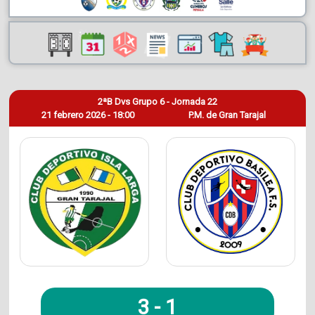
2ªB Dvs Grupo 6 - Jornada 22
21 febrero 2026 - 18:00
P.M. de Gran Tarajal
3
-
1