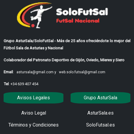
Grupo AsturSala/SoloFutSal - Más de 25 años ofreciéndote lo mejor del
Fútbol Sala de Asturias y Nacional
Colaborador del Patronato Deportivo de Gijón, Oviedo, Mieres y Siero
Email
:
astursala@gmail.com y
web.solo.futsal@gmail.com
Tel
: +34 639 407 454
Avisos Legales
Grupo AsturSala
Aviso Legal
AsturSala.es
Términos y Condiciones
SoloFutsal.es