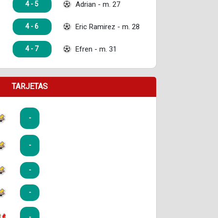
Adrian - m. 27
4 - 5
Eric Ramirez - m. 28
4 - 6
Efren - m. 31
4 - 7
TARJETAS
-
-
-
-
-