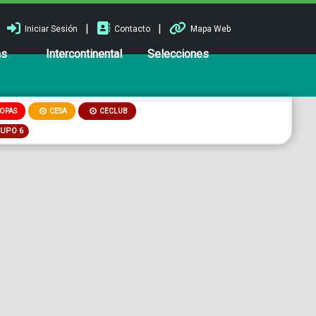
|
|
Iniciar Sesión
Contacto
Mapa Web
ns
Intercontinental
Selecciones
OPAS
CESA
CECLUB
RUPO 6