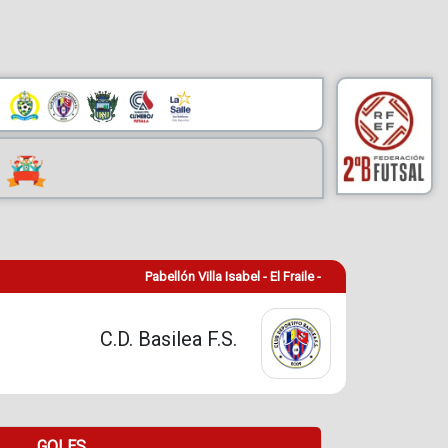
Pabellón Villa Isabel - El Fraile -
C.D. Basilea F.S.
GOLES