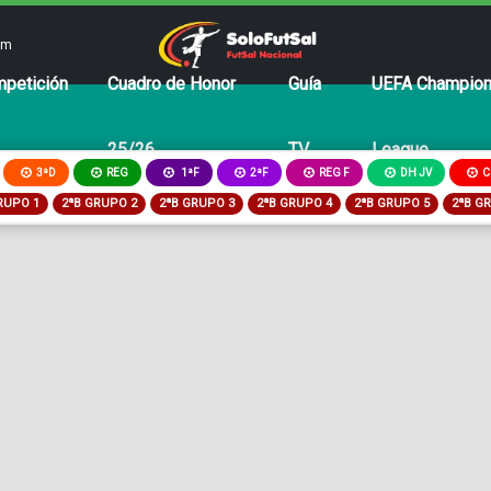
om
petición
Cuadro de Honor
Guía
UEFA Champio
25/26
TV
League
3ªD
REG
2ªF
REG F
DH JV
C
1ªF
RUPO 1
2ªB GRUPO 2
2ªB GRUPO 3
2ªB GRUPO 4
2ªB GRUPO 5
2ªB G