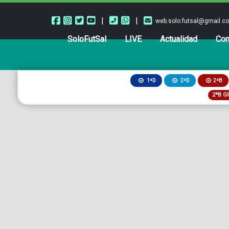
|
|
web.solo.futsal@gmail.c
SoloFutSal
LIVE
Actualidad
Com
2ªB
1ªD
2ªD
2ªB G