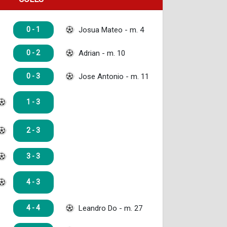
Josua Mateo - m. 4
0 - 1
Adrian - m. 10
0 - 2
Jose Antonio - m. 11
0 - 3
1 - 3
2 - 3
3 - 3
4 - 3
Leandro Do - m. 27
4 - 4