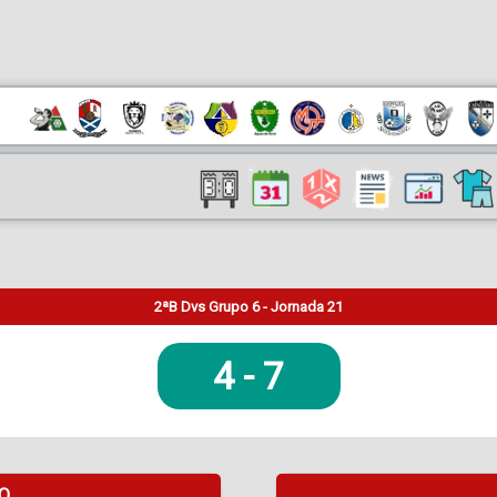
2ªB Dvs Grupo 6 - Jornada 21
4
-
7
DO