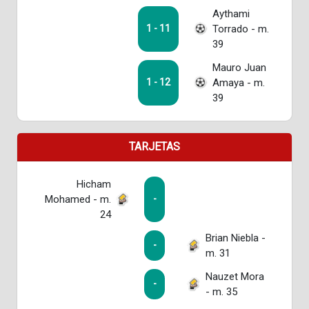
Aythami
Torrado - m.
1 - 11
39
Mauro Juan
Amaya - m.
1 - 12
39
TARJETAS
Hicham
Mohamed - m.
-
24
Brian Niebla -
-
m. 31
Nauzet Mora
-
- m. 35