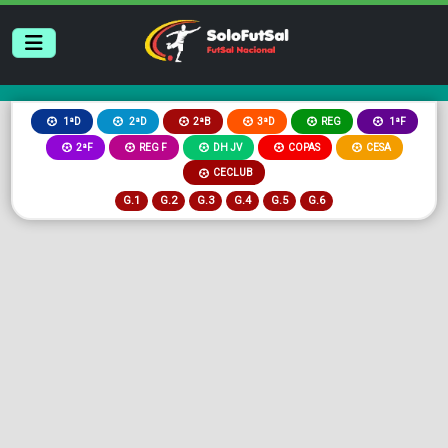
2ªB
3ªD
REG
1ªD
2ªD
1ªF
2ªF
REG F
DH JV
COPAS
CESA
CECLUB
G.1
G.2
G.3
G.4
G.5
G.6