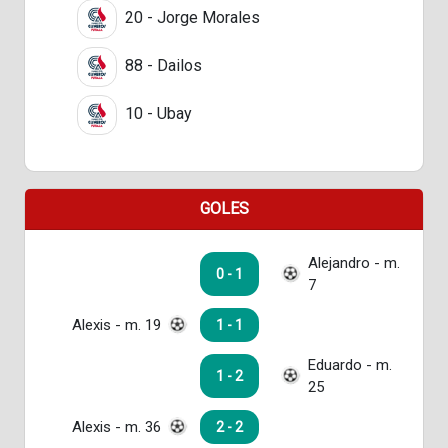
20 - Jorge Morales
88 - Dailos
10 - Ubay
GOLES
Alejandro - m.
0 - 1
7
Alexis - m. 19
1 - 1
Eduardo - m.
1 - 2
25
Alexis - m. 36
2 - 2