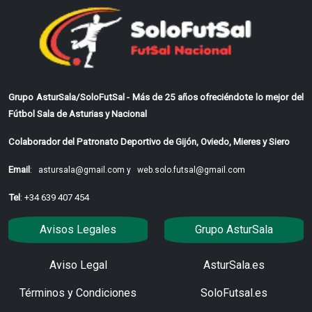
Grupo AsturSala/SoloFutSal - Más de 25 años ofreciéndote lo mejor del
Fútbol Sala de Asturias y Nacional
Colaborador del Patronato Deportivo de Gijón, Oviedo, Mieres y Siero
Email
:
astursala@gmail.com y
web.solo.futsal@gmail.com
Tel
: +34 639 407 454
Avisos Legales
Grupo AsturSala
Aviso Legal
AsturSala.es
Términos y Condiciones
SoloFutsal.es