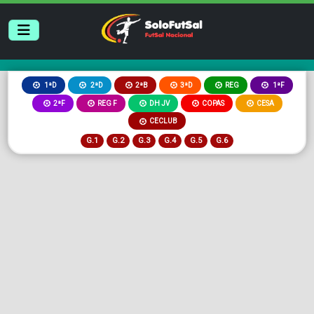
2ªB
3ªD
REG
1ªD
2ªD
1ªF
2ªF
REG F
DH JV
COPAS
CESA
CECLUB
G.1
G.2
G.3
G.4
G.5
G.6