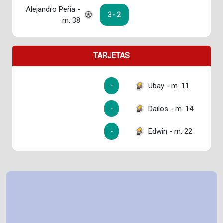
Alejandro Peña -
3 - 2
m. 38
TARJETAS
Ubay - m. 11
-
Dailos - m. 14
-
Edwin - m. 22
-