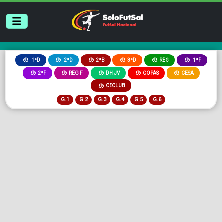
2ªB
3ªD
REG
1ªD
2ªD
1ªF
2ªF
REG F
DH JV
COPAS
CESA
CECLUB
G.1
G.2
G.3
G.4
G.5
G.6