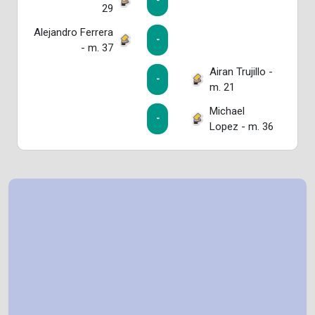
-
29
Alejandro Ferrera
-
- m. 37
Airan Trujillo -
-
m. 21
Michael
-
Lopez - m. 36