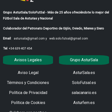
Grupo AsturSala/SoloFutSal - Más de 25 años ofreciéndote lo mejor del
Fútbol Sala de Asturias y Nacional
Colaborador del Patronato Deportivo de Gijón, Oviedo, Mieres y Siero
Email
:
astursala@gmail.com y
web.solo.futsal@gmail.com
Tel
: +34 639 407 454
Avisos Legales
Grupo AsturSala
Aviso Legal
AsturSala.es
Términos y Condiciones
SoloFutsal.es
Política de Privacidad
salacanario.es
Política de Cookies
Asturfem.es