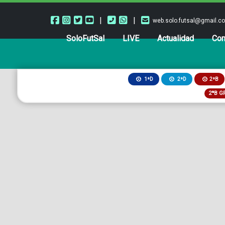
|
|
web.solo.futsal@gmail.c
SoloFutSal
LIVE
Actualidad
Com
2ªB
1ªD
2ªD
2ªB G