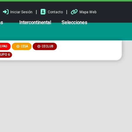
|
|
Iniciar Sesión
Contacto
Mapa Web
ns
Intercontinental
Selecciones
OPAS
CESA
CECLUB
RUPO 6