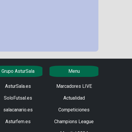
Grupo AsturSala
Menu
AsturSala.es
Marcadores LIVE
SoloFutsal.es
Actualidad
salacanario.es
Competiciones
Asturfem.es
Champions League