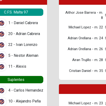
C.F.S. Malta 97
Aithor Jose Barrera - m.
8
1 - Daniel Cabrera
Michael Lopez - m. 22
20 - Adrian Cabrera
Adrian Orellana - m. 24
22 - Ivan Lorenzo
Adrian Orellana - m. 26
5 - Nestor Aleman
Airan Trujillo - m. 28
11 - Alexis
Cristian Daniel - m. 35
Suplentes
4 - Carlos Hernandez
10 - Alejandro Peña
Michael Lopez - m. 23