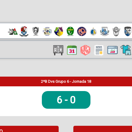
2ªB Dvs Grupo 6 - Jornada 18
6
-
0
DO