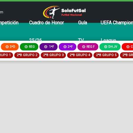
om
petición
Cuadro de Honor
Guía
UEFA Champio
25/26
TV
League
3ªD
REG
2ªF
REG F
DH JV
C
1ªF
RUPO 1
2ªB GRUPO 2
2ªB GRUPO 3
2ªB GRUPO 4
2ªB GRUPO 5
2ªB G