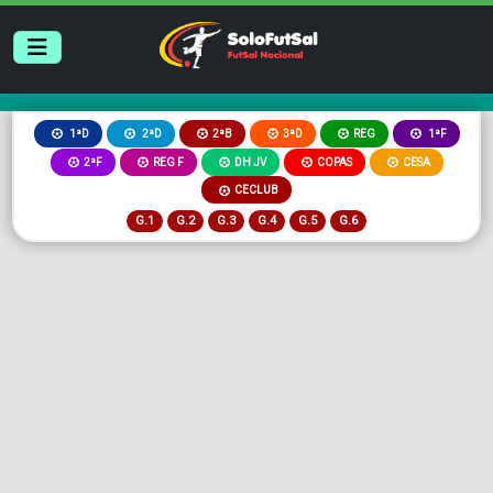
2ªB
3ªD
REG
1ªD
2ªD
1ªF
2ªF
REG F
DH JV
COPAS
CESA
CECLUB
G.1
G.2
G.3
G.4
G.5
G.6