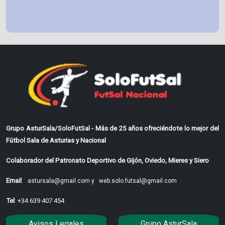
Grupo AsturSala/SoloFutSal - Más de 25 años ofreciéndote lo mejor del
Fútbol Sala de Asturias y Nacional
Colaborador del Patronato Deportivo de Gijón, Oviedo, Mieres y Siero
Email
:
astursala@gmail.com y
web.solo.futsal@gmail.com
Tel
: +34 639 407 454
Avisos Legales
Grupo AsturSala