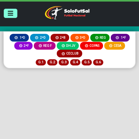
2ªB
3ªD
REG
1ªD
2ªD
1ªF
2ªF
REG F
DH JV
COPAS
CESA
CECLUB
G.1
G.2
G.3
G.4
G.5
G.6