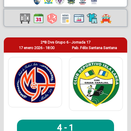
2ªB Dvs Grupo 6 - Jornada 17
17 enero 2026 - 18:00
Pab. Félix Santana Santana
4
-
1