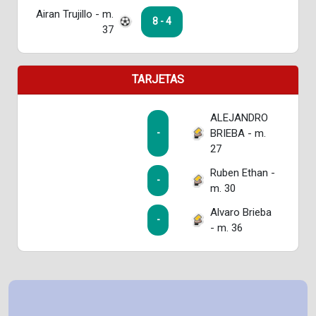
Airan Trujillo - m.
8 - 4
37
TARJETAS
ALEJANDRO
BRIEBA - m.
-
27
Ruben Ethan -
-
m. 30
Alvaro Brieba
-
- m. 36