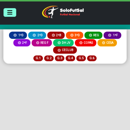
2ªB
3ªD
REG
1ªD
2ªD
1ªF
2ªF
REG F
DH JV
COPAS
CESA
CECLUB
G.1
G.2
G.3
G.4
G.5
G.6