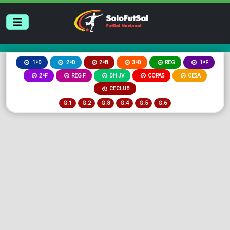
2ªB
3ªD
REG
1ªD
2ªD
1ªF
2ªF
REG F
DH JV
COPAS
CESA
CECLUB
G.1
G.2
G.3
G.4
G.5
G.6