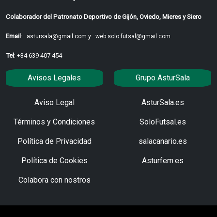
Colaborador del Patronato Deportivo de Gijón, Oviedo, Mieres y Siero
Email
:
astursala@gmail.com y
web.solo.futsal@gmail.com
Tel
: +34 639 407 454
Avisos Legales
Grupo AsturSala
Aviso Legal
AsturSala.es
Términos y Condiciones
SoloFutsal.es
Política de Privacidad
salacanario.es
Política de Cookies
Asturfem.es
Colabora con nostros