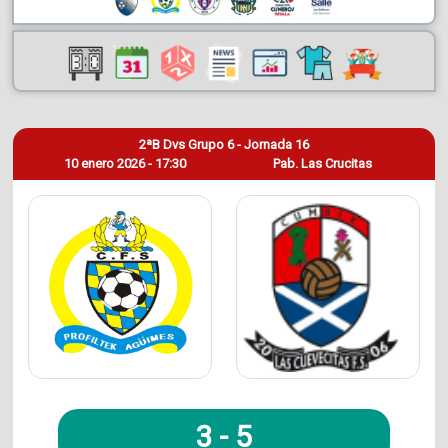
2ªB Dvs Grupo 6 - Jornada 16
10 enero 2026 - 17:30
Pab. Las Crucitas
3
-
5