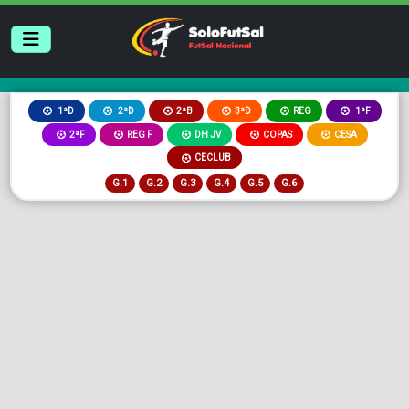
2ªB
3ªD
REG
1ªD
2ªD
1ªF
2ªF
REG F
DH JV
COPAS
CESA
CECLUB
G.1
G.2
G.3
G.4
G.5
G.6