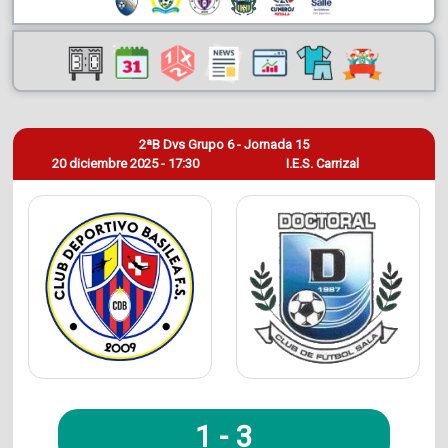
2ªB Dvs Grupo 6 - Jornada 15
20 diciembre 2025 - 17:30
I.E.S. Carrizal
1
-
3