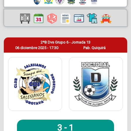
2ªB Dvs Grupo 6 - Jornada 13
06 diciembre 2025 - 17:30
Pab. Quiquirá
3
-
1