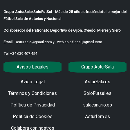
Grupo AsturSala/SoloFutSal - Más de 25 años ofreciéndote lo mejor del
Fútbol Sala de Asturias y Nacional
Colaborador del Patronato Deportivo de Gijón, Oviedo, Mieres y Siero
Email
:
astursala@gmail.com y
web.solo.futsal@gmail.com
Tel
: +34 639 407 454
Avisos Legales
Grupo AsturSala
Aviso Legal
AsturSala.es
Términos y Condiciones
SoloFutsal.es
Política de Privacidad
salacanario.es
Política de Cookies
Asturfem.es
Colabora con nostros