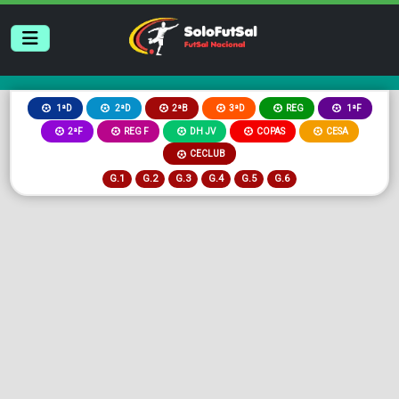
2ªB
3ªD
REG
1ªD
2ªD
1ªF
2ªF
REG F
DH JV
COPAS
CESA
CECLUB
G.1
G.2
G.3
G.4
G.5
G.6