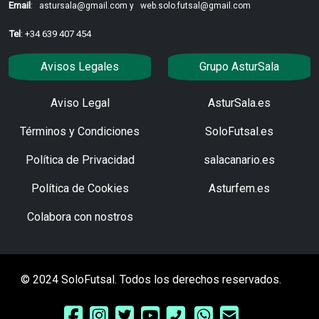
Email
:
astursala@gmail.com y
web.solo.futsal@gmail.com
Tel
: +34 639 407 454
Avisos Legales
Grupo AsturSala
Aviso Legal
AsturSala.es
Términos y Condiciones
SoloFutsal.es
Política de Privacidad
salacanario.es
Política de Cookies
Asturfem.es
Colabora con nostros
© 2024 SoloFutsal. Todos los derechos reservados.