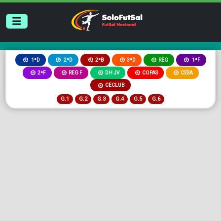
2ªB
3ªD
REG
1ªD
2ªD
1ªF
2ªF
REG F
DH JV
COPAS
CESA
CECLUB
G.1
G.2
G.3
G.4
G.5
G.6