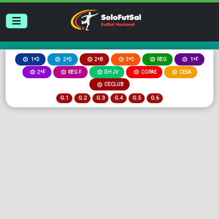
2ªB
3ªD
REG
1ªD
2ªD
1ªF
2ªF
REG F
DH JV
COPAS
CESA
CECLUB
G.1
G.2
G.3
G.4
G.5
G.6