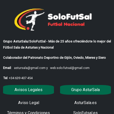
Grupo AsturSala/SoloFutSal - Más de 25 años ofreciéndote lo mejor del
Fútbol Sala de Asturias y Nacional
Colaborador del Patronato Deportivo de Gijón, Oviedo, Mieres y Siero
Email
:
astursala@gmail.com y
web.solo.futsal@gmail.com
Tel
: +34 639 407 454
Avisos Legales
Grupo AsturSala
Aviso Legal
AsturSala.es
Términos y Condiciones
SoloFutsal.es