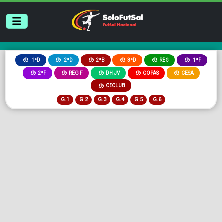
2ªB
3ªD
REG
1ªD
2ªD
1ªF
2ªF
REG F
DH JV
COPAS
CESA
CECLUB
G.1
G.2
G.3
G.4
G.5
G.6