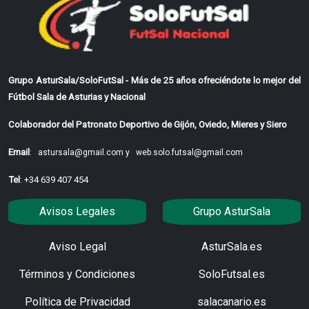
Grupo AsturSala/SoloFutSal - Más de 25 años ofreciéndote lo mejor del
Fútbol Sala de Asturias y Nacional
Colaborador del Patronato Deportivo de Gijón, Oviedo, Mieres y Siero
Email
:
astursala@gmail.com y
web.solo.futsal@gmail.com
Tel
: +34 639 407 454
Avisos Legales
Grupo AsturSala
Aviso Legal
AsturSala.es
Términos y Condiciones
SoloFutsal.es
Política de Privacidad
salacanario.es