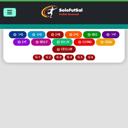
2ªB
3ªD
REG
1ªD
2ªD
1ªF
2ªF
REG F
DH JV
COPAS
CESA
CECLUB
G.1
G.2
G.3
G.4
G.5
G.6