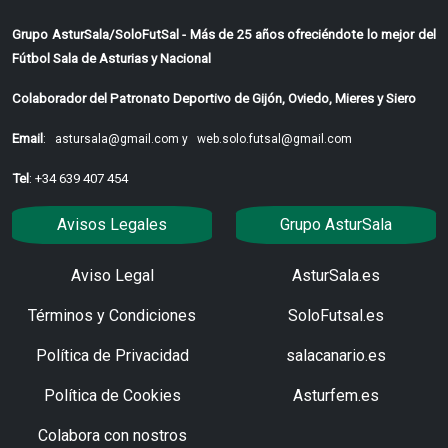
Grupo AsturSala/SoloFutSal - Más de 25 años ofreciéndote lo mejor del
Fútbol Sala de Asturias y Nacional
Colaborador del Patronato Deportivo de Gijón, Oviedo, Mieres y Siero
Email
:
astursala@gmail.com y
web.solo.futsal@gmail.com
Tel
: +34 639 407 454
Avisos Legales
Grupo AsturSala
Aviso Legal
AsturSala.es
Términos y Condiciones
SoloFutsal.es
Política de Privacidad
salacanario.es
Política de Cookies
Asturfem.es
Colabora con nostros