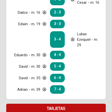
Cesar - m. 16
Dailos - m. 16
2 - 3
Edwin - m. 19
3 - 3
Lukas
Ezequiel - m.
3 - 4
29
Eduardo - m. 30
4 - 4
David - m. 30
5 - 4
David - m. 35
6 - 4
Adrian - m. 39
7 - 4
TARJETAS