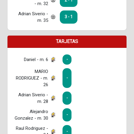
2 - 1
- m. 32
Adrian Siverio -
3 - 1
m. 35
TARJETAS
Daniel - m. 6
-
MARIO
RODRIGUEZ - m.
-
26
Adrian Siverio -
-
m. 28
Alejandro
-
Gonzalez - m. 30
Raul Rodriguez -
-