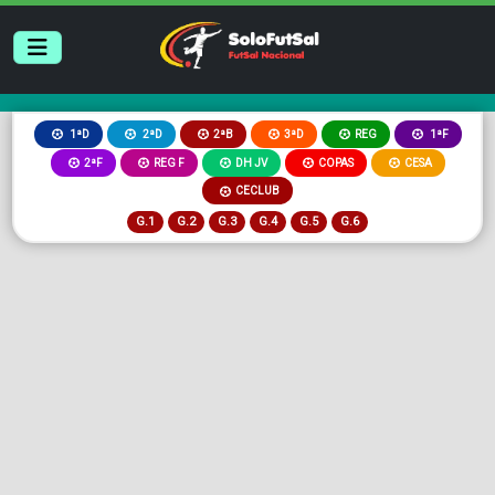
2ªB
3ªD
REG
1ªD
2ªD
1ªF
2ªF
REG F
DH JV
COPAS
CESA
CECLUB
G.1
G.2
G.3
G.4
G.5
G.6