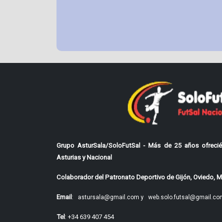
Grupo AsturSala/SoloFutSal - Más de 25 años ofrecié
Asturias y Nacional
Colaborador del Patronato Deportivo de Gijón, Oviedo, Mi
Email
:
astursala@gmail.com y
web.solo.futsal@gmail.co
Tel
: +34 639 407 454