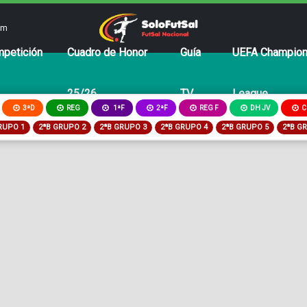
om
petición
Cuadro de Honor
Guía
UEFA Champio
25/26
TV
League
3ªD
REG
2ªF
REG F
DH JV
C
1ªF
RUPO 1
2ªB GRUPO 2
2ªB GRUPO 3
2ªB GRUPO 4
2ªB GRUPO 5
2ªB G