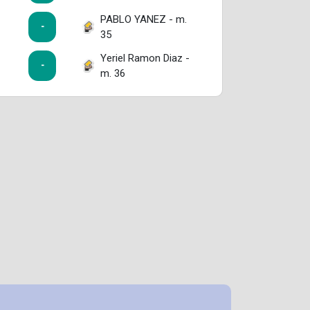
PABLO YANEZ - m.
-
35
Yeriel Ramon Diaz -
-
m. 36