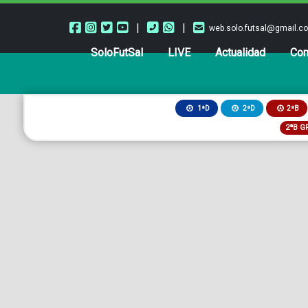
|
|
web.solo.futsal@gmail.c
SoloFutSal
LIVE
Actualidad
Com
2ªB
1ªD
2ªD
2ªB G