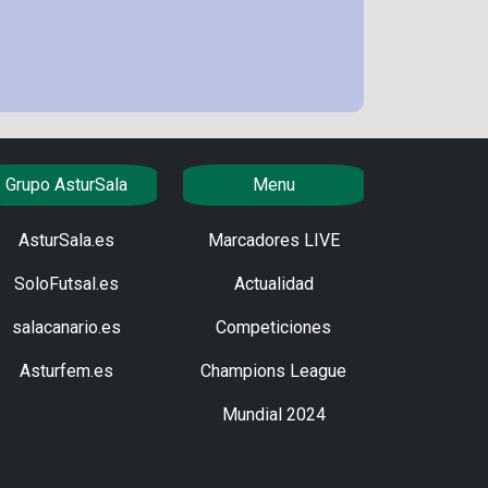
Grupo AsturSala
Menu
AsturSala.es
Marcadores LIVE
SoloFutsal.es
Actualidad
salacanario.es
Competiciones
Asturfem.es
Champions League
Mundial 2024