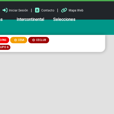
|
|
Iniciar Sesión
Contacto
Mapa Web
ns
Intercontinental
Selecciones
OPAS
CESA
CECLUB
RUPO 6