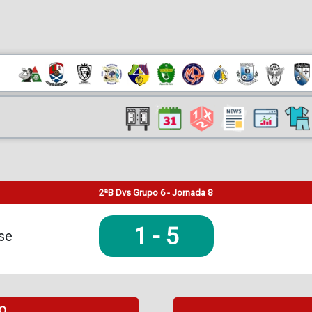
2ªB Dvs Grupo 6 - Jornada 8
1
-
5
se
DO