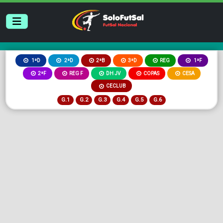
2ªB
3ªD
REG
1ªD
2ªD
1ªF
2ªF
REG F
DH JV
COPAS
CESA
CECLUB
G.1
G.2
G.3
G.4
G.5
G.6