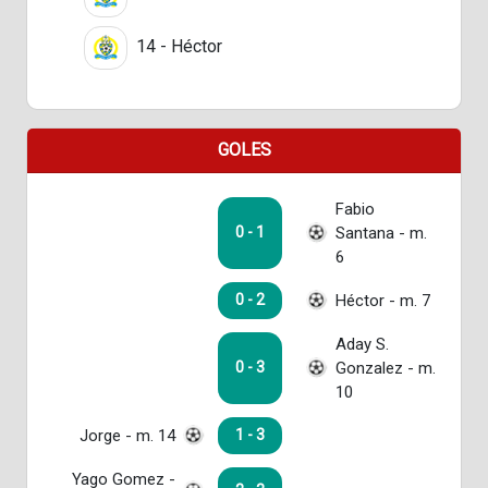
14 - Héctor
GOLES
Fabio
Santana - m.
0 - 1
6
Héctor - m. 7
0 - 2
Aday S.
Gonzalez - m.
0 - 3
10
Jorge - m. 14
1 - 3
Yago Gomez -