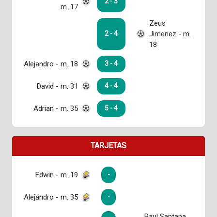
2 - 3
m. 17
Zeus
Jimenez - m.
2 - 4
18
Alejandro - m. 18
3 - 4
David - m. 31
4 - 4
Adrian - m. 35
5 - 4
TARJETAS
Edwin - m. 19
-
Alejandro - m. 35
-
Raul Santana