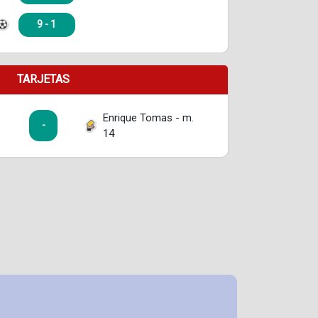
9 - 1
TARJETAS
Enrique Tomas - m.
-
14