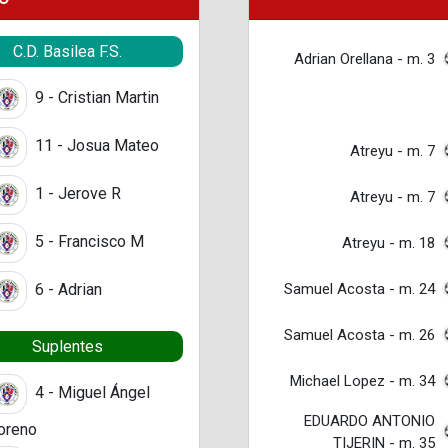
C.D. Basilea F.S.
Adrian Orellana - m. 3
9 - Cristian Martin
11 - Josua Mateo
Atreyu - m. 7
1 - Jerove R
Atreyu - m. 7
5 - Francisco M
Atreyu - m. 18
Samuel Acosta - m. 24
6 - Adrian
Samuel Acosta - m. 26
Suplentes
Michael Lopez - m. 34
4 - Miguel Ángel
EDUARDO ANTONIO
oreno
TIJERIN - m. 35