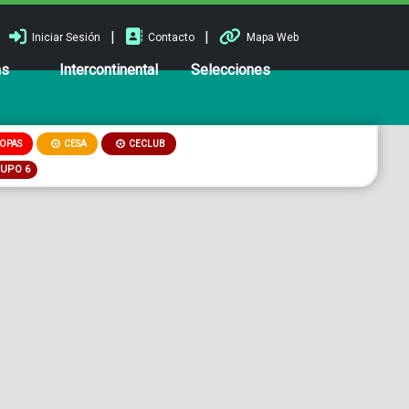
|
|
Iniciar Sesión
Contacto
Mapa Web
ns
Intercontinental
Selecciones
OPAS
CESA
CECLUB
RUPO 6