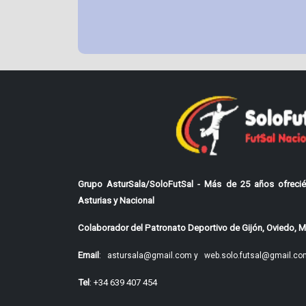
Grupo AsturSala/SoloFutSal - Más de 25 años ofrecié
Asturias y Nacional
Colaborador del Patronato Deportivo de Gijón, Oviedo, Mi
Email
:
astursala@gmail.com y
web.solo.futsal@gmail.co
Tel
: +34 639 407 454