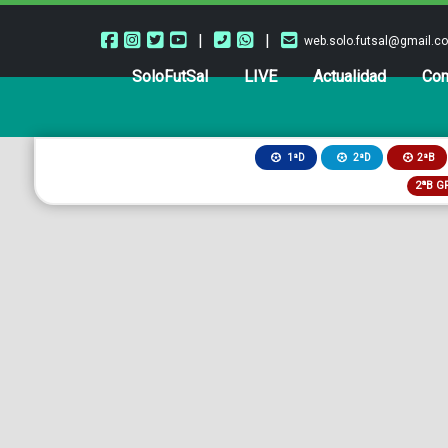
|
|
web.solo.futsal@gmail.c
SoloFutSal
LIVE
Actualidad
Com
2ªB
1ªD
2ªD
2ªB G