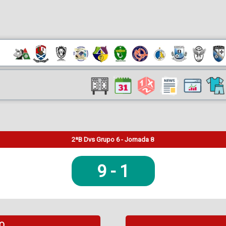
2ªB Dvs Grupo 6 - Jornada 8
9
-
1
DO