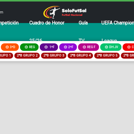
om
petición
Cuadro de Honor
Guía
UEFA Champio
25/26
TV
League
3ªD
REG
2ªF
REG F
DH JV
C
1ªF
RUPO 1
2ªB GRUPO 2
2ªB GRUPO 3
2ªB GRUPO 4
2ªB GRUPO 5
2ªB G