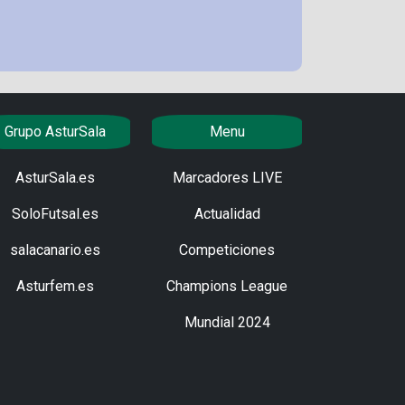
Grupo AsturSala
Menu
AsturSala.es
Marcadores LIVE
SoloFutsal.es
Actualidad
salacanario.es
Competiciones
Asturfem.es
Champions League
Mundial 2024