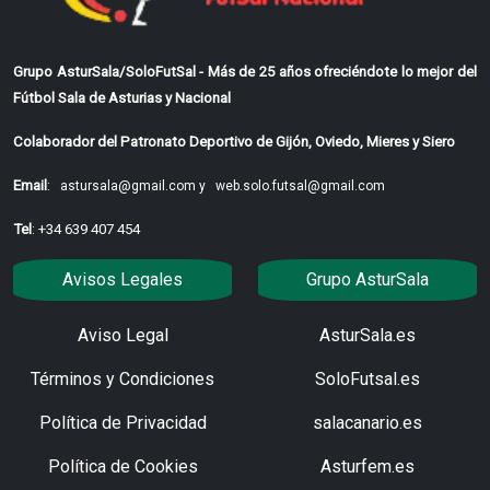
Grupo AsturSala/SoloFutSal - Más de 25 años ofreciéndote lo mejor del
Fútbol Sala de Asturias y Nacional
Colaborador del Patronato Deportivo de Gijón, Oviedo, Mieres y Siero
Email
:
astursala@gmail.com y
web.solo.futsal@gmail.com
Tel
: +34 639 407 454
Avisos Legales
Grupo AsturSala
Aviso Legal
AsturSala.es
Términos y Condiciones
SoloFutsal.es
Política de Privacidad
salacanario.es
Política de Cookies
Asturfem.es