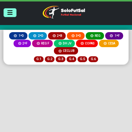
2ªB
3ªD
REG
1ªD
2ªD
1ªF
2ªF
REG F
DH JV
COPAS
CESA
CECLUB
G.1
G.2
G.3
G.4
G.5
G.6