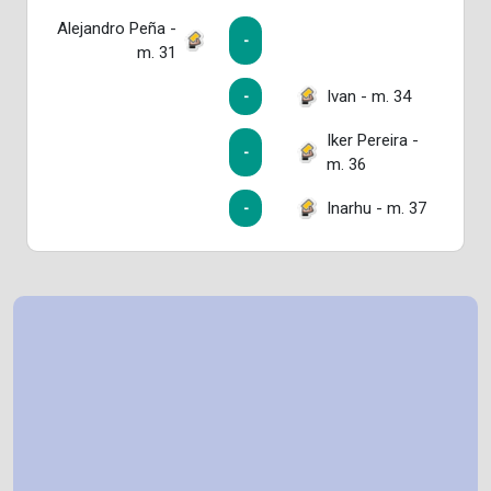
Alejandro Peña -
-
m. 31
Ivan - m. 34
-
Iker Pereira -
-
m. 36
Inarhu - m. 37
-