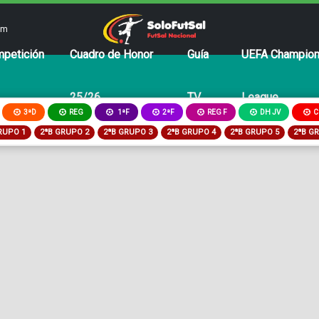
om
petición
Cuadro de Honor
Guía
UEFA Champio
25/26
TV
League
3ªD
REG
2ªF
REG F
DH JV
C
1ªF
RUPO 1
2ªB GRUPO 2
2ªB GRUPO 3
2ªB GRUPO 4
2ªB GRUPO 5
2ªB G