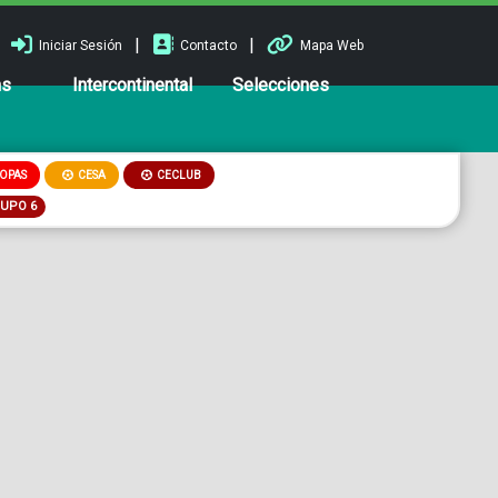
|
|
Iniciar Sesión
Contacto
Mapa Web
ns
Intercontinental
Selecciones
OPAS
CESA
CECLUB
RUPO 6