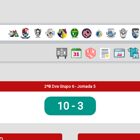
2ªB Dvs Grupo 6 - Jornada 5
10
-
3
DO