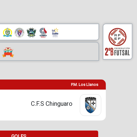
P.M. Los Llanos
C.F.S Chinguaro
GOLES