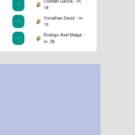
Cristian Garcia - m.
-
18
Yonathan David - m.
-
19
Rodrigo Axel Malgá -
-
m. 28