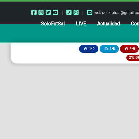
|
|
web.solo.futsal@gmail.c
SoloFutSal
LIVE
Actualidad
Com
2ªB
1ªD
2ªD
2ªB G