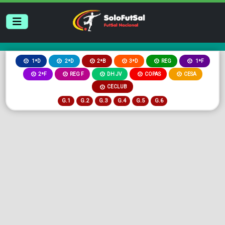
2ªB
3ªD
REG
1ªD
2ªD
1ªF
2ªF
REG F
DH JV
COPAS
CESA
CECLUB
G.1
G.2
G.3
G.4
G.5
G.6