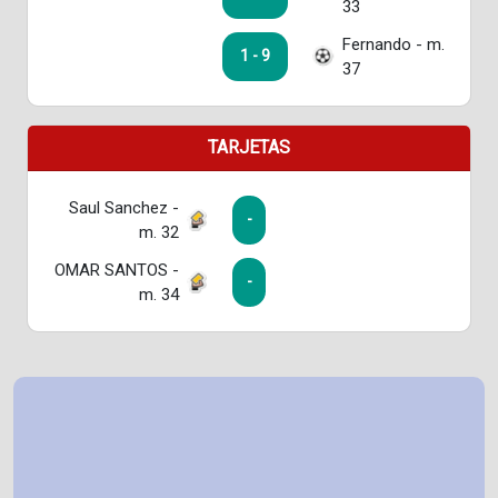
33
Fernando - m.
1 - 9
37
TARJETAS
Saul Sanchez -
-
m. 32
OMAR SANTOS -
-
m. 34