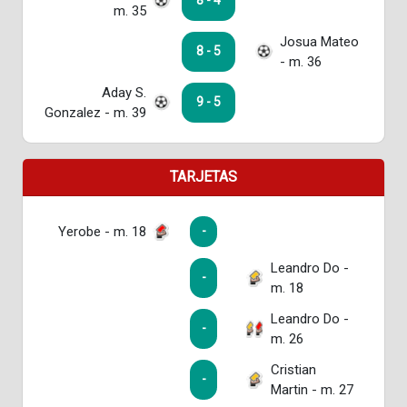
8 - 4
m. 35
Josua Mateo
8 - 5
- m. 36
Aday S.
9 - 5
Gonzalez - m. 39
TARJETAS
Yerobe - m. 18
-
Leandro Do -
-
m. 18
Leandro Do -
-
m. 26
Cristian
-
Martin - m. 27