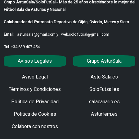
Grupo AsturSala/SoloFutSal - Más de 25 años ofreciéndote lo mejor del
Fútbol Sala de Asturias y Nacional
Colaborador del Patronato Deportivo de Gijón, Oviedo, Mieres y Siero
Email
:
astursala@gmail.com y
web.solo.futsal@gmail.com
Tel
: +34 639 407 454
Avisos Legales
Grupo AsturSala
Aviso Legal
AsturSala.es
Términos y Condiciones
SoloFutsal.es
Política de Privacidad
salacanario.es
Política de Cookies
Asturfem.es
Colabora con nostros