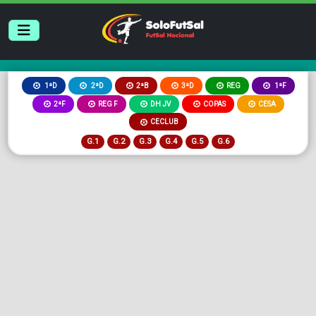
2ªB
3ªD
REG
1ªD
2ªD
1ªF
2ªF
REG F
DH JV
COPAS
CESA
CECLUB
G.1
G.2
G.3
G.4
G.5
G.6