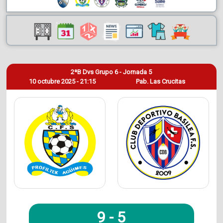
2ªB Dvs Grupo 6 - Jornada 5
10 octubre 2025 - 21:15
Pab. Las Crucitas
9
-
5