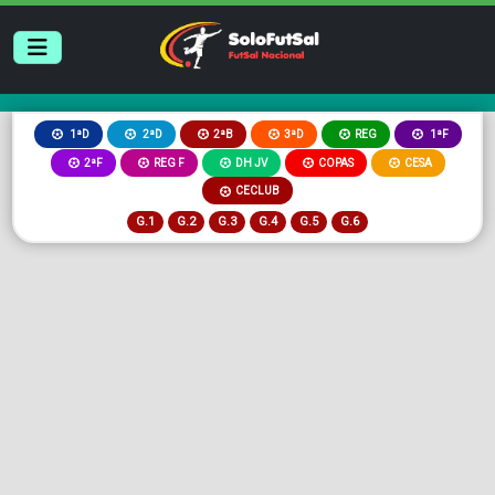
2ªB
3ªD
REG
1ªD
2ªD
1ªF
2ªF
REG F
DH JV
COPAS
CESA
CECLUB
G.1
G.2
G.3
G.4
G.5
G.6