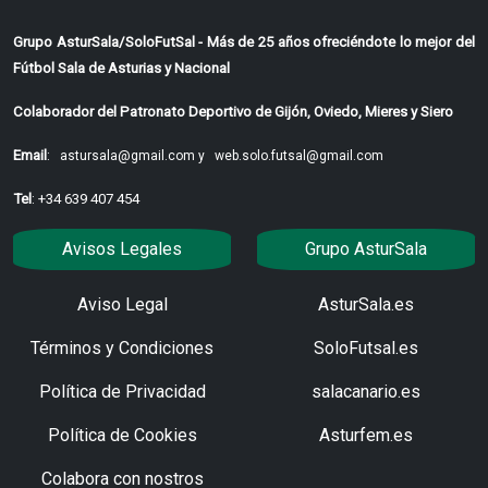
Grupo AsturSala/SoloFutSal - Más de 25 años ofreciéndote lo mejor del
Fútbol Sala de Asturias y Nacional
Colaborador del Patronato Deportivo de Gijón, Oviedo, Mieres y Siero
Email
:
astursala@gmail.com y
web.solo.futsal@gmail.com
Tel
: +34 639 407 454
Avisos Legales
Grupo AsturSala
Aviso Legal
AsturSala.es
Términos y Condiciones
SoloFutsal.es
Política de Privacidad
salacanario.es
Política de Cookies
Asturfem.es
Colabora con nostros