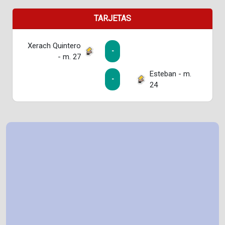
TARJETAS
Xerach Quintero
-
- m. 27
Esteban - m.
-
24