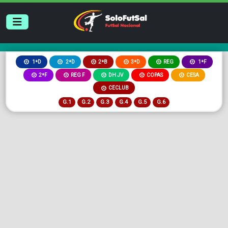
2ªB
3ªD
REG
1ªD
2ªD
1ªF
2ªF
REG F
DH JV
COPAS
CESA
CECLUB
G.1
G.2
G.3
G.4
G.5
G.6