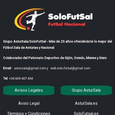
Grupo AsturSala/SoloFutSal - Más de 25 años ofreciéndote lo mejor del
Fútbol Sala de Asturias y Nacional
Colaborador del Patronato Deportivo de Gijón, Oviedo, Mieres y Siero
Email
:
astursala@gmail.com y
web.solo.futsal@gmail.com
Tel
: +34 639 407 454
Avisos Legales
Grupo AsturSala
Aviso Legal
AsturSala.es
Términos y Condiciones
SoloFutsal.es