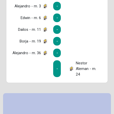
Alejandro - m. 3
-
Edwin - m. 6
-
Dailos - m. 11
-
Borja - m. 19
-
Alejandro - m. 36
-
Nestor
Aleman - m.
-
24