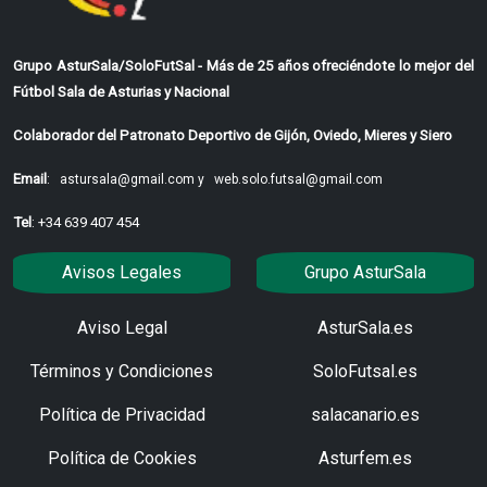
Grupo AsturSala/SoloFutSal - Más de 25 años ofreciéndote lo mejor del
Fútbol Sala de Asturias y Nacional
Colaborador del Patronato Deportivo de Gijón, Oviedo, Mieres y Siero
Email
:
astursala@gmail.com y
web.solo.futsal@gmail.com
Tel
: +34 639 407 454
Avisos Legales
Grupo AsturSala
Aviso Legal
AsturSala.es
Términos y Condiciones
SoloFutsal.es
Política de Privacidad
salacanario.es
Política de Cookies
Asturfem.es