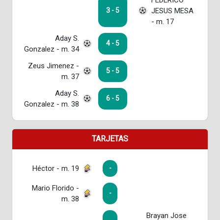
JESUS MESA
3 - 5
- m. 17
Aday S.
4 - 5
Gonzalez - m. 34
Zeus Jimenez -
5 - 5
m. 37
Aday S.
6 - 5
Gonzalez - m. 38
TARJETAS
Héctor - m. 19
-
Mario Florido -
-
m. 38
Brayan Jose