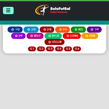
2ªB
3ªD
REG
1ªD
2ªD
1ªF
2ªF
REG F
DH JV
COPAS
CESA
CECLUB
G.1
G.2
G.3
G.4
G.5
G.6