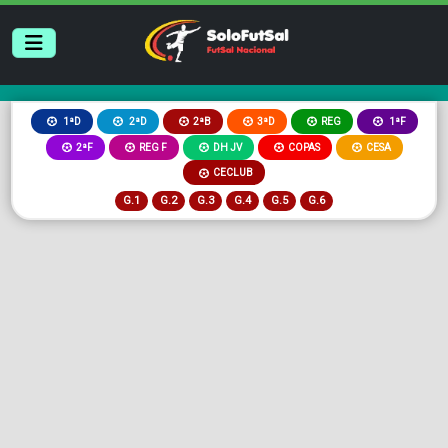
2ªB
3ªD
REG
1ªD
2ªD
1ªF
2ªF
REG F
DH JV
COPAS
CESA
CECLUB
G.1
G.2
G.3
G.4
G.5
G.6