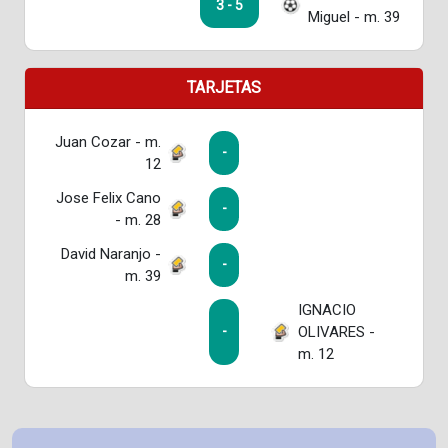
3 - 5
Miguel - m. 39
TARJETAS
Juan Cozar - m.
-
12
Jose Felix Cano
-
- m. 28
David Naranjo -
-
m. 39
IGNACIO
OLIVARES -
-
m. 12