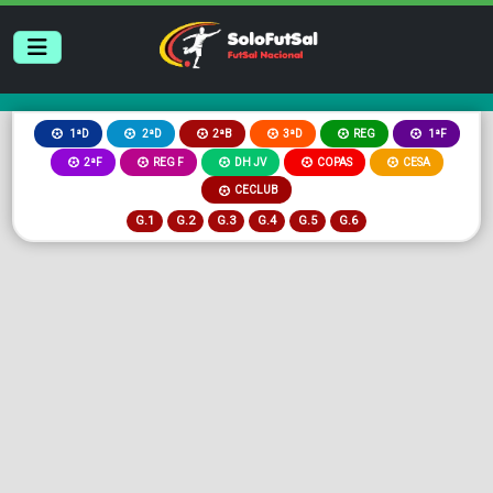
2ªB
3ªD
REG
1ªD
2ªD
1ªF
2ªF
REG F
DH JV
COPAS
CESA
CECLUB
G.1
G.2
G.3
G.4
G.5
G.6