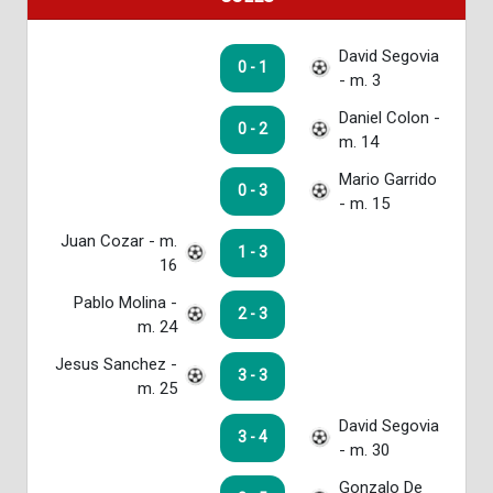
David Segovia
0 - 1
- m. 3
Daniel Colon -
0 - 2
m. 14
Mario Garrido
0 - 3
- m. 15
Juan Cozar - m.
1 - 3
16
Pablo Molina -
2 - 3
m. 24
Jesus Sanchez -
3 - 3
m. 25
David Segovia
3 - 4
- m. 30
Gonzalo De