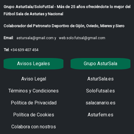
Grupo AsturSala/SoloFutSal - Más de 25 años ofreciéndote lo mejor del
Fútbol Sala de Asturias y Nacional
Colaborador del Patronato Deportivo de Gijón, Oviedo, Mieres y Siero
Email
:
astursala@gmail.com y
web.solo.futsal@gmail.com
Tel
: +34 639 407 454
Avisos Legales
Grupo AsturSala
Aviso Legal
AsturSala.es
Términos y Condiciones
SoloFutsal.es
Política de Privacidad
salacanario.es
Política de Cookies
Asturfem.es
Colabora con nostros