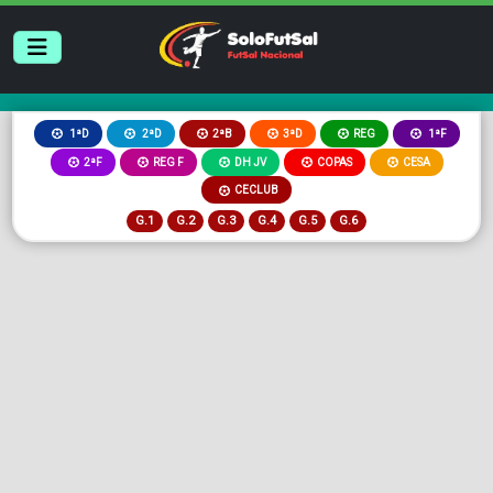
2ªB
3ªD
REG
1ªD
2ªD
1ªF
2ªF
REG F
DH JV
COPAS
CESA
CECLUB
G.1
G.2
G.3
G.4
G.5
G.6