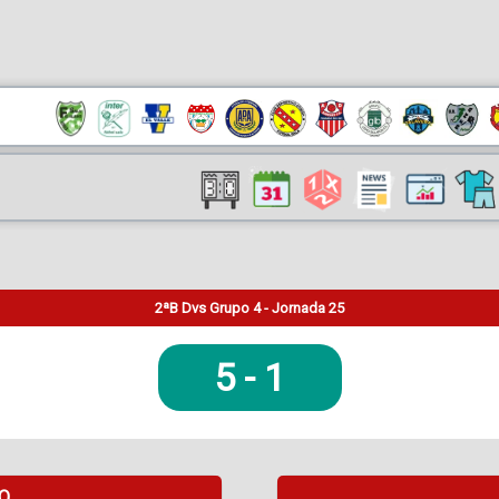
2ªB Dvs Grupo 4 - Jornada 25
5
-
1
DO