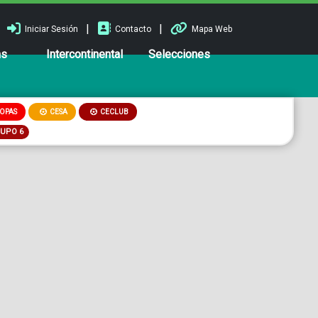
|
|
Iniciar Sesión
Contacto
Mapa Web
ns
Intercontinental
Selecciones
OPAS
CESA
CECLUB
RUPO 6