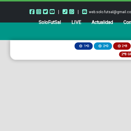
|
|
web.solo.futsal@gmail.c
SoloFutSal
LIVE
Actualidad
Com
2ªB
1ªD
2ªD
2ªB G