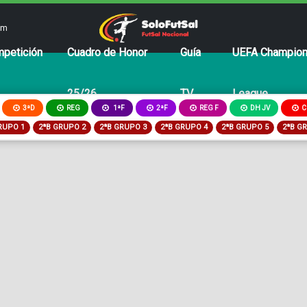
om
petición
Cuadro de Honor
Guía
UEFA Champio
25/26
TV
League
3ªD
REG
2ªF
REG F
DH JV
C
1ªF
RUPO 1
2ªB GRUPO 2
2ªB GRUPO 3
2ªB GRUPO 4
2ªB GRUPO 5
2ªB G