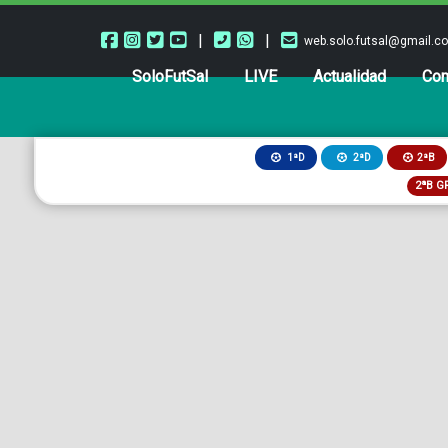
|
|
web.solo.futsal@gmail.c
SoloFutSal
LIVE
Actualidad
Com
2ªB
1ªD
2ªD
2ªB G