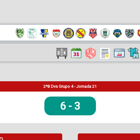
2ªB Dvs Grupo 4 - Jornada 21
6
-
3
DO