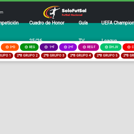
om
petición
Cuadro de Honor
Guía
UEFA Champio
25/26
TV
League
3ªD
REG
2ªF
REG F
DH JV
C
1ªF
RUPO 1
2ªB GRUPO 2
2ªB GRUPO 3
2ªB GRUPO 4
2ªB GRUPO 5
2ªB G