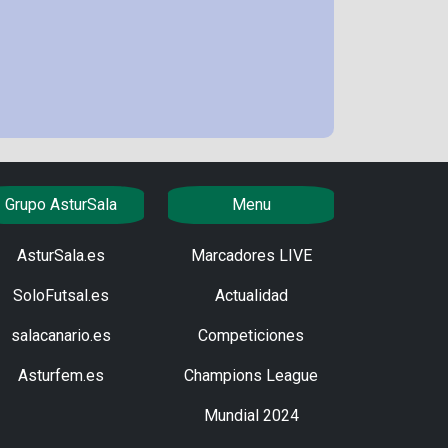
Grupo AsturSala
Menu
AsturSala.es
Marcadores LIVE
SoloFutsal.es
Actualidad
salacanario.es
Competiciones
Asturfem.es
Champions League
Mundial 2024