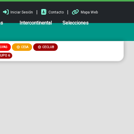
|
|
Iniciar Sesión
Contacto
Mapa Web
ns
Intercontinental
Selecciones
OPAS
CESA
CECLUB
RUPO 6