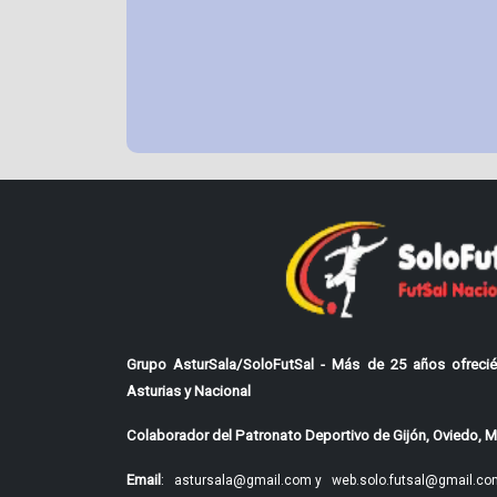
Grupo AsturSala/SoloFutSal - Más de 25 años ofrecié
Asturias y Nacional
Colaborador del Patronato Deportivo de Gijón, Oviedo, Mi
Email
:
astursala@gmail.com y
web.solo.futsal@gmail.co