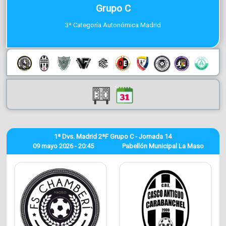
Grupo C
3ª Categoría Autonómica Madrid
1ª Dvs. Madrid 2ªF Grupo C - Jornada 14
09 mayo 2026 - 20:45
Pabellón Municipal La Maso