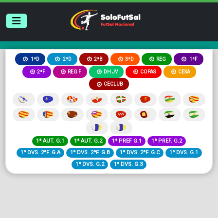
2ªB
3ªD
REG
1ªD
2ªD
1ªF
2ªF
REG F
DH JV
COPAS
CESA
CECLUB
1ª AUT. G.1
1ª AUT. G.2
1ª PREF G.1
1ª PREF. G.2
1ª DVS. 2ªF. G.A
1ª DVS. 2ªF. G.B
1ª DVS. 2ªF. G.C
1ª DVS. G.1
1ª DVS. G.2
1ª DVS. G.3