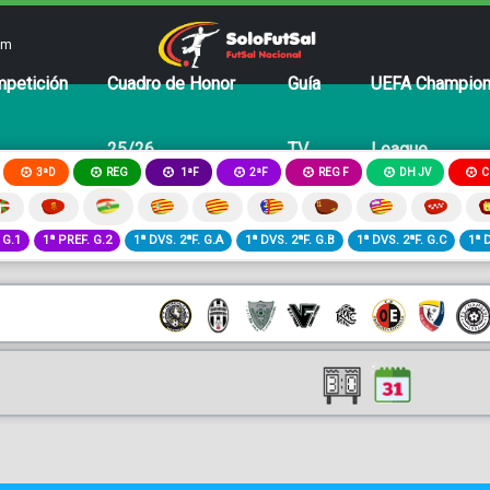
om
petición
Cuadro de Honor
Guía
UEFA Champio
25/26
TV
League
3ªD
REG
2ªF
REG F
DH JV
C
1ªF
 G.1
1ª PREF. G.2
1ª DVS. 2ªF. G.A
1ª DVS. 2ªF. G.B
1ª DVS. 2ªF. G.C
1ª 