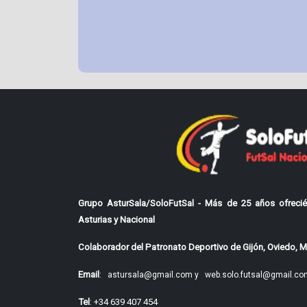
Grupo AsturSala/SoloFutSal - Más de 25 años ofrecié
Asturias y Nacional
Colaborador del Patronato Deportivo de Gijón, Oviedo, Mi
Email
:
astursala@gmail.com y
web.solo.futsal@gmail.co
Tel
: +34 639 407 454