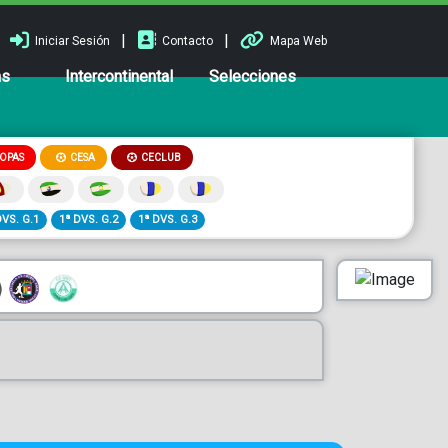
|
|
Iniciar Sesión
Contacto
Mapa Web
ns
Intercontinental
Selecciones
OPAS
CESA
CECLUB
DVS. G.1
1ª DVS. G.2
1ª DVS. G.3