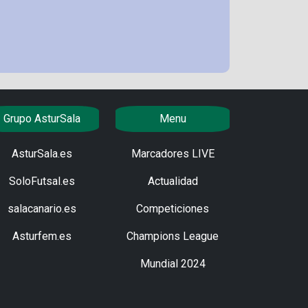
Grupo AsturSala
Menu
AsturSala.es
Marcadores LIVE
SoloFutsal.es
Actualidad
salacanario.es
Competiciones
Asturfem.es
Champions League
Mundial 2024