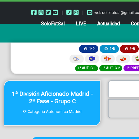
|
|
web.solo.futsal@gmail.c
SoloFutSal
LIVE
Actualidad
Com
2ªB
1ªD
2ªD
1ª AUT. G.1
1ª AUT. G.2
1ª PREF
1ª División Aficionado Madrid -
2ª Fase - Grupo C
3ª Categoría Autonómica Madrid